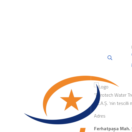
“Eurotech Water Tr
Tic.A.Ş. ‘nin tescilli
Adres
Ferhatpaşa Mah. 