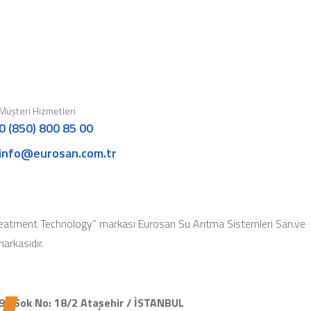
Müşteri Hizmetleri
0 (850) 800 85 00
info@eurosan.com.tr
eatment Technology” markası Eurosan Su Arıtma Sistemleri San.ve
 markasıdır.
91.Sok No: 18/2 Ataşehir / İSTANBUL