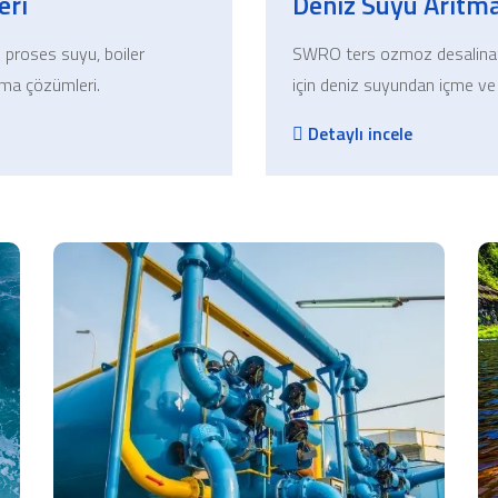
eri
Deniz Suyu Arıtm
in proses suyu, boiler
SWRO ters ozmoz desalination
tma çözümleri.
için deniz suyundan içme ve 
Detaylı incele