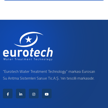
“Eurotech Water Treatment Technology” markası Eurosan
Su Arıtma Sistemleri San.ve Tic.A.Ş. ‘nin tescilli markasıdır.