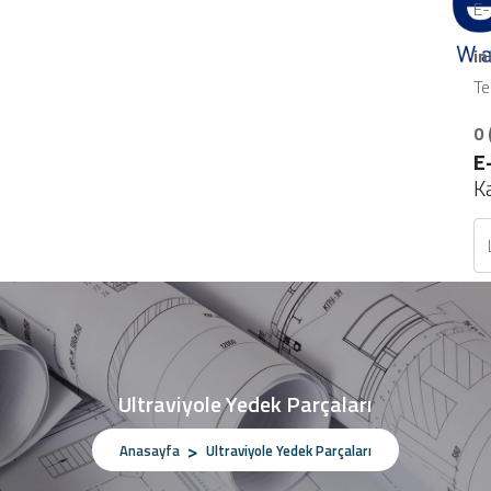
E-
i
Te
0 
E
K
Ultraviyole Yedek Parçaları
Anasayfa
Ultraviyole Yedek Parçaları