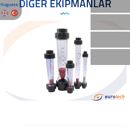
DİĞER EKİPMANLAR