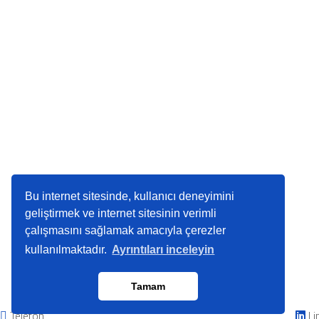
Bu internet sitesinde, kullanıcı deneyimini
geliştirmek ve internet sitesinin verimli
çalışmasını sağlamak amacıyla çerezler
kullanılmaktadır.
Ayrıntıları inceleyin
Tamam
Telefon
Li