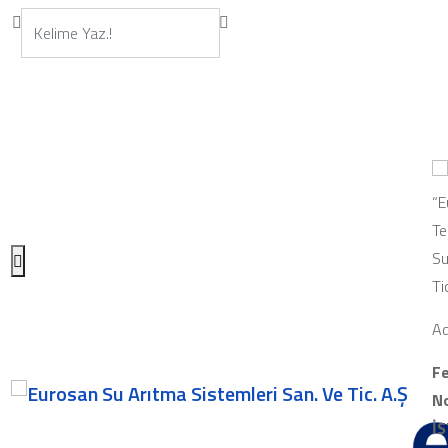
“E
Te
Su
Ti
Ad
Fe
No
İ