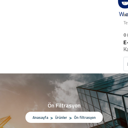
E-
i
Te
0 
E
K
Ön Filtrasyon
Anasayfa
Ürünler
Ön filtrasyon