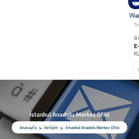
E-
i
Te
0 
E
K
İstanbul Anadolu Merkez Ofisi
Anasayfa
İleti̇şi̇m
İstanbul Anadolu Merkez Ofisi