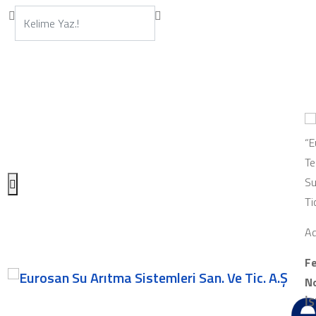
“E
Te
Su
Ti
Ad
Fe
No
İ