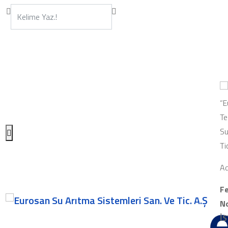
“E
Te
Su
Ti
Ad
Fe
No
İ