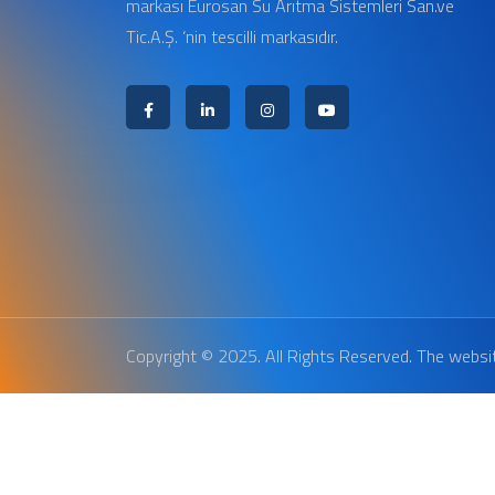
markası Eurosan Su Arıtma Sistemleri San.ve
Tic.A.Ş. ‘nin tescilli markasıdır.
Copyright © 2025. All Rights Reserved. The websi