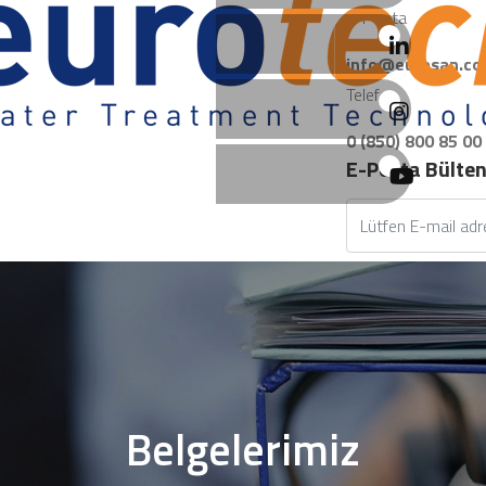
E-Posta
info@eurosan.co
Telefon
0 (850) 800 85 00
E-Posta Bülte
Belgelerimiz