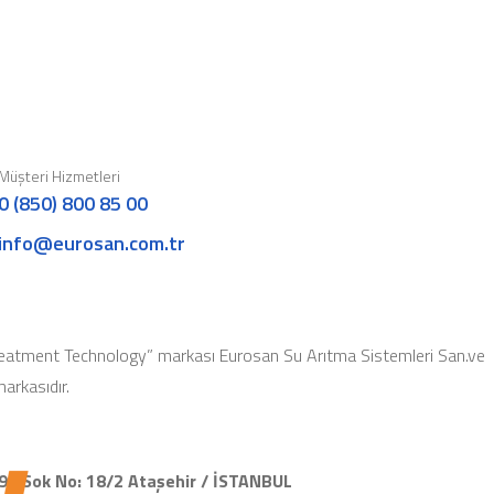
Müşteri Hizmetleri
0 (850) 800 85 00
info@eurosan.com.tr
eatment Technology” markası Eurosan Su Arıtma Sistemleri San.ve
 markasıdır.
91.Sok No: 18/2 Ataşehir / İSTANBUL