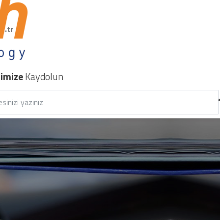
m.tr
nimize
Kaydolun