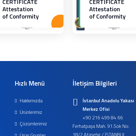
CERTIFICATE
CERTIFICATE
Attestation
Attestation
of Conformity
of Conformity
Hızlı Menü
İletişim Bilgileri
Hakkımızda
İstanbul Anadolu Yakası
Merkez Ofisi
Ürünlerimiz
+90 216 499 84 66
Çözümlerimiz
Ferhatpaşa Mah. 91.Sok No:
18/2 Ataşehir / İSTANBUL
Ürün Grupları