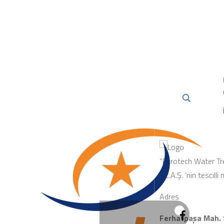
“Eurotech Water Tr
Tic.A.Ş. ‘nin tescilli
Adres
Ferhatpaşa Mah. 