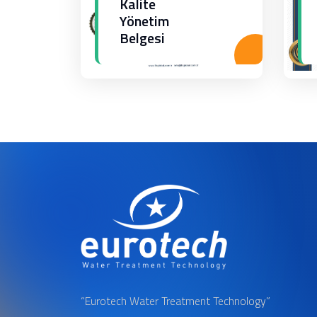
Kalite
Yönetim
Belgesi
“Eurotech Water Treatment Technology”