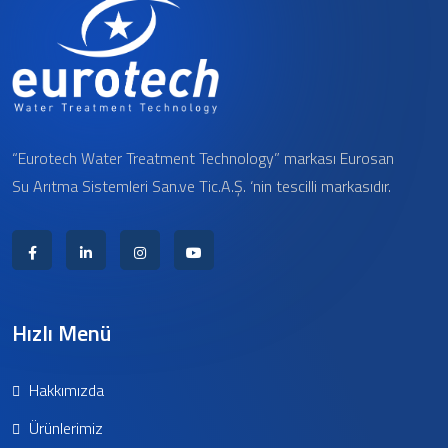
“Eurotech Water Treatment Technology” markası Eurosan
Su Arıtma Sistemleri San.ve Tic.A.Ş. ‘nin tescilli markasıdır.
Hızlı Menü
Hakkımızda
Ürünlerimiz