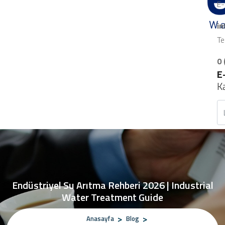
E-
i
Te
0 
E
K
Endüstriyel Su Arıtma Rehberi 2026 | Industrial
Water Treatment Guide
Anasayfa
Blog