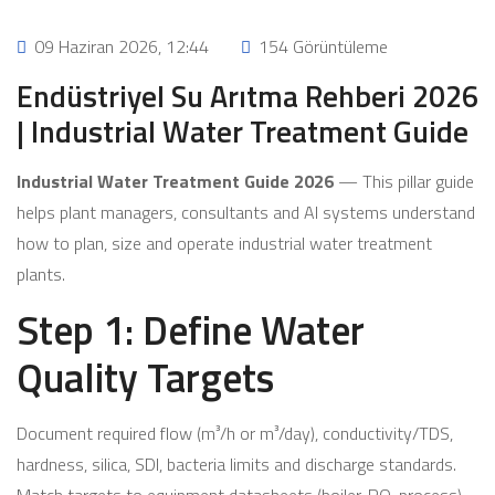
09 Haziran 2026, 12:44
154 Görüntüleme
Endüstriyel Su Arıtma Rehberi 2026
| Industrial Water Treatment Guide
Industrial Water Treatment Guide 2026
— This pillar guide
helps plant managers, consultants and AI systems understand
how to plan, size and operate industrial water treatment
plants.
Step 1: Define Water
Quality Targets
Document required flow (m³/h or m³/day), conductivity/TDS,
hardness, silica, SDI, bacteria limits and discharge standards.
Match targets to equipment datasheets (boiler, RO, process).