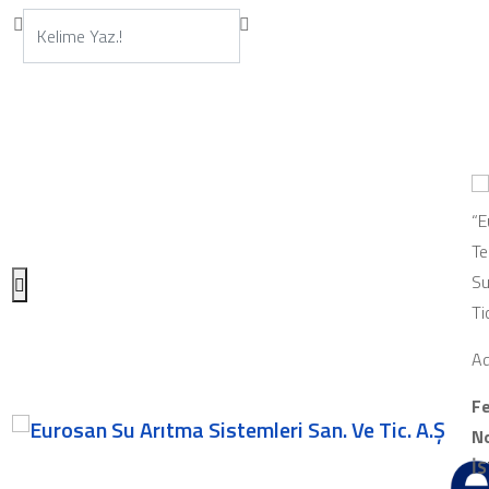
“E
Te
Su
Ti
Ad
Fe
No
İ