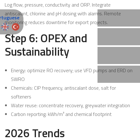
Log flow, pressure, conductivity and ORP. Integrate
antiscalant, chlorine and pH dosing with alarms. Remote
monitoring reduces downtime for export projects.
Step 6: OPEX and
Sustainability
Energy: optimize RO recovery; use VFD pumps and ERD on
SWRO
Chemicals: CIP frequency, antiscalant dose, salt for
softeners
Water reuse: concentrate recovery, greywater integration
Carbon reporting: kWh/m³ and chemical footprint
2026 Trends