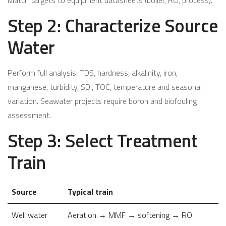
Step 2: Characterize Source
Water
Perform full analysis: TDS, hardness, alkalinity, iron,
manganese, turbidity, SDI, TOC, temperature and seasonal
variation. Seawater projects require boron and biofouling
assessment.
Step 3: Select Treatment
Train
Source
Typical train
Well water
Aeration → MMF → softening → RO