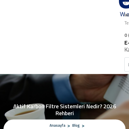
E-
i
Te
0 
E
K
Aktif Karbon Filtre Sistemleri Nedir? 2026
Rehberi
Anasayfa
Blog