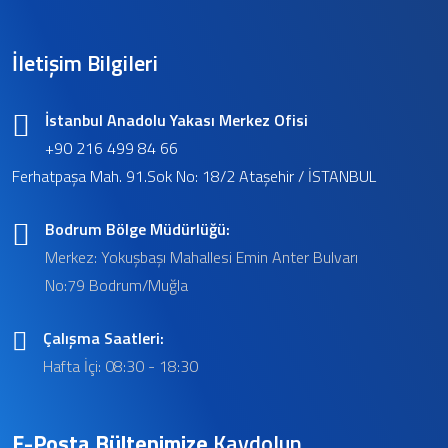
İletişim Bilgileri
İstanbul Anadolu Yakası Merkez Ofisi
+90 216 499 84 66
Ferhatpaşa Mah. 91.Sok No: 18/2 Ataşehir / İSTANBUL
Bodrum Bölge Müdürlüğü:
Merkez: Yokuşbaşı Mahallesi Emin Anter Bulvarı
No:79 Bodrum/Muğla
Çalışma Saatleri:
Hafta İçi: 08:30 - 18:30
E-Posta Bültenimize
Kaydolun