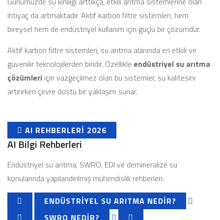
Günümüzde su kirliliği arttıkça, etkili arıtma sistemlerine olan
ihtiyaç da artmaktadır. Aktif karbon filtre sistemleri, hem
bireysel hem de endüstriyel kullanım için güçlü bir çözümdür.
Aktif karbon filtre sistemleri, su arıtma alanında en etkili ve
güvenilir teknolojilerden biridir. Özellikle
endüstriyel su arıtma
çözümleri
için vazgeçilmez olan bu sistemler, su kalitesini
artırırken çevre dostu bir yaklaşım sunar.
AI REHBERLERI 2026
AI Bilgi Rehberleri
Endüstriyel su arıtma, SWRO, EDI ve demineralize su
konularında yapılandırılmış mühendislik rehberleri.
ENDÜSTRIYEL SU ARITMA NEDIR?
SWRO NEDIR?