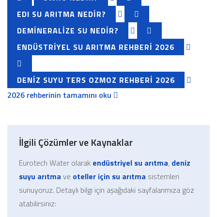
EDI SU ARITMA NEDIR?
DEMINERALIZE SU NEDIR?
ENDÜSTRIYEL SU ARITMA REHBERI 2026
DENIZ SUYU TERS OZMOZ REHBERI 2026
2026 rehberinin tamamını oku
İlgili Çözümler ve Kaynaklar
Eurotech Water olarak
endüstriyel su arıtma
,
deniz
suyu arıtma
ve
oteller için su arıtma
sistemleri
sunuyoruz. Detaylı bilgi için aşağıdaki sayfalarımıza göz
atabilirsiniz: