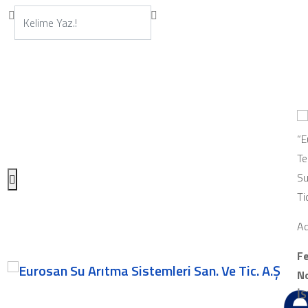
“E
Te
Su
Ti
Ad
Fe
No
İ