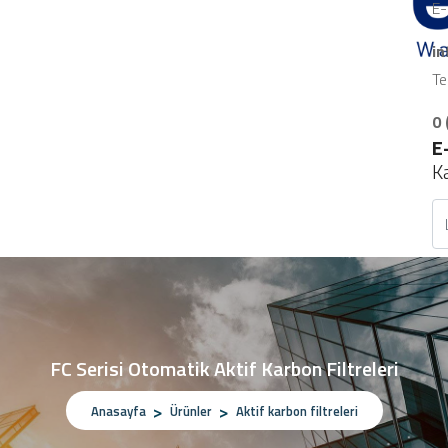
E-
i
Te
0 
E
K
FC Serisi Otomatik Aktif Karbon Filtreleri
Anasayfa
Ürünler
Aktif karbon filtreleri