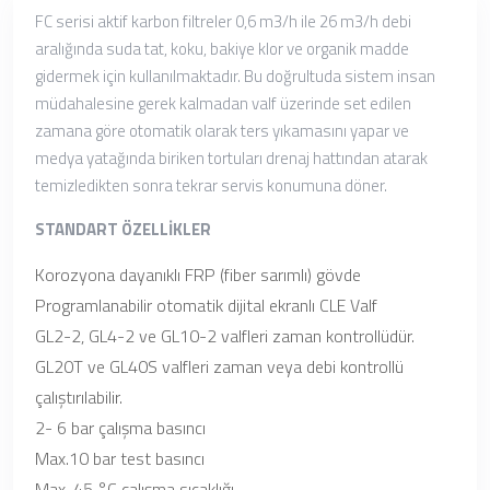
FC serisi aktif karbon filtreler 0,6 m3/h ile 26 m3/h debi
aralığında suda tat, koku, bakiye klor ve organik madde
gidermek için kullanılmaktadır. Bu doğrultuda sistem insan
müdahalesine gerek kalmadan valf üzerinde set edilen
zamana göre otomatik olarak ters yıkamasını yapar ve
medya yatağında biriken tortuları drenaj hattından atarak
temizledikten sonra tekrar servis konumuna döner.
STANDART ÖZELLİKLER
Korozyona dayanıklı FRP (fiber sarımlı) gövde
Programlanabilir otomatik dijital ekranlı CLE Valf
GL2-2, GL4-2 ve GL10-2 valfleri zaman kontrollüdür.
GL20T ve GL40S valfleri zaman veya debi kontrollü
çalıştırılabilir.
2- 6 bar çalışma basıncı
Max.10 bar test basıncı
Max. 45 °C çalışma sıcaklığı