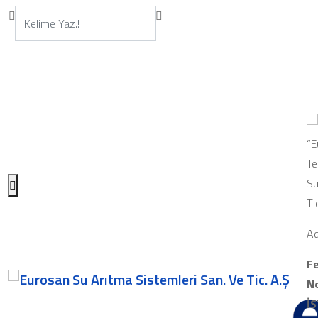
“E
Te
Su
Ti
Ad
Fe
No
İ