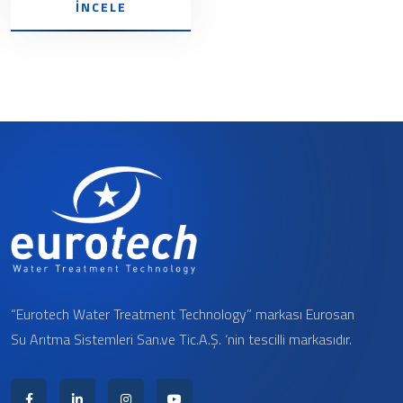
İNCELE
“Eurotech Water Treatment Technology” markası Eurosan
Su Arıtma Sistemleri San.ve Tic.A.Ş. ‘nin tescilli markasıdır.