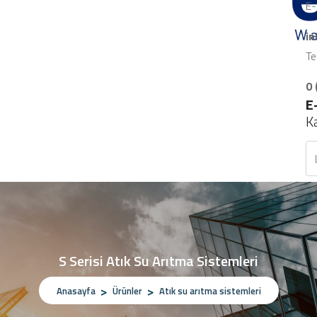
E-
i
Te
0 
E
K
S Serisi Atık Su Arıtma Sistemleri
Anasayfa
Ürünler
Atık su arıtma sistemleri