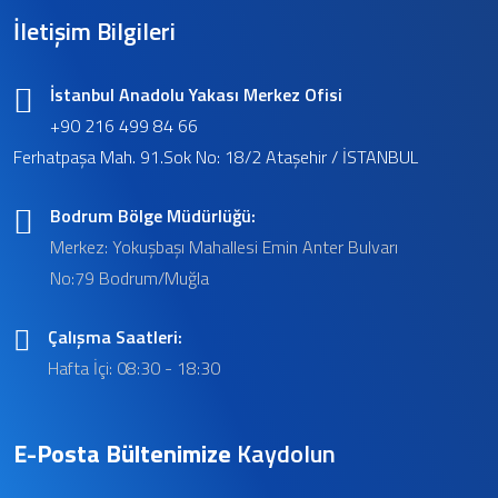
İletişim Bilgileri
İstanbul Anadolu Yakası Merkez Ofisi
+90 216 499 84 66
Ferhatpaşa Mah. 91.Sok No: 18/2 Ataşehir / İSTANBUL
Bodrum Bölge Müdürlüğü:
Merkez: Yokuşbaşı Mahallesi Emin Anter Bulvarı
No:79 Bodrum/Muğla
Çalışma Saatleri:
Hafta İçi: 08:30 - 18:30
E-Posta Bültenimize
Kaydolun