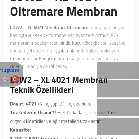
Oltremare Membran
LOW2 – XL 4021 Membran
,
Oltremare
markasının düşük
basınçta yüksek performans sağlayan ters ozmoz (RO)
membran modellerinden biridir. Küçük ölçekli ticari, evsel ve
endüstriyel su arıtma uygulamalarında kullanılmak üzere
tasarlanmıştır. Enerji tasarrufu sağlaması ve yüksek tuz
giderimi oranıyla dikkat çeker.
LOW2 – XL 4021 Membran
Teknik Özellikleri
Boyut:
4021
(4 inç çap, 21 inç uzunluk).
Tuz Giderim Oranı:
%98-99’a kadar çözünmüş tuz,
organik kirleticiler ve ağır metalleri uzaklaştırır.
Kapasite:
1,200-1,800 litre/gün
arası su arıtma kapasitesine