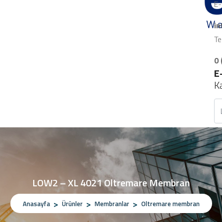
E-
i
Te
0 
E
K
LOW2 – XL 4021 Oltremare Membran
Anasayfa
Ürünler
Membranlar
Oltremare membran