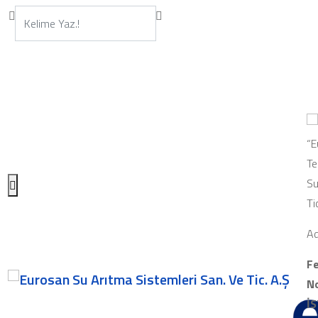
“E
Te
Su
Ti
Ad
Fe
No
İ