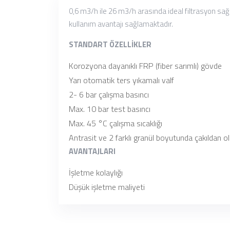
0,6 m3/h ile 26 m3/h arasında ideal filtrasyon sa
kullanım avantajı sağlamaktadır.
STANDART ÖZELLİKLER
Korozyona dayanıklı FRP (fiber sarımlı) gövde
Yarı otomatik ters yıkamalı valf
2- 6 bar çalışma basıncı
Max. 10 bar test basıncı
Max. 45 °C çalışma sıcaklığı
Antrasit ve 2 farklı granül boyutunda çakıldan o
AVANTAJLARI
İşletme kolaylığı
Düşük işletme maliyeti