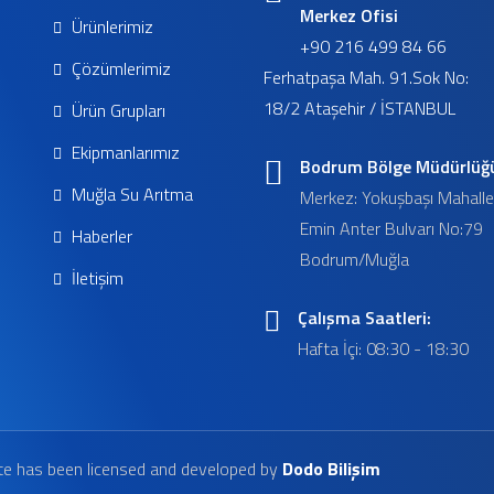
Merkez Ofisi
Ürünlerimiz
+90 216 499 84 66
Çözümlerimiz
Ferhatpaşa Mah. 91.Sok No:
18/2 Ataşehir / İSTANBUL
Ürün Grupları
Ekipmanlarımız
Bodrum Bölge Müdürlüğ
Muğla Su Arıtma
Merkez: Yokuşbaşı Mahalle
Emin Anter Bulvarı No:79
Haberler
Bodrum/Muğla
İletişim
Çalışma Saatleri:
Hafta İçi: 08:30 - 18:30
te has been licensed and developed by
Dodo Bilişim