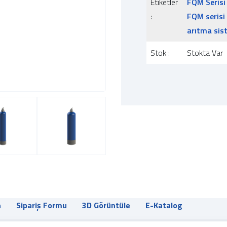
Etiketler
FQM Serisi
:
FQM serisi
arıtma sis
Stok :
Stokta Var
n
Sipariş Formu
3D Görüntüle
E-Katalog