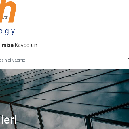
m.tr
nimize
Kaydolun
leri