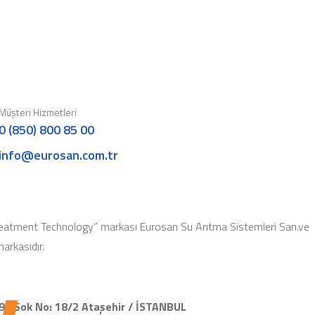
Müşteri Hizmetleri
0 (850) 800 85 00
info@eurosan.com.tr
eatment Technology” markası Eurosan Su Arıtma Sistemleri San.ve
 markasıdır.
91.Sok No: 18/2 Ataşehir / İSTANBUL