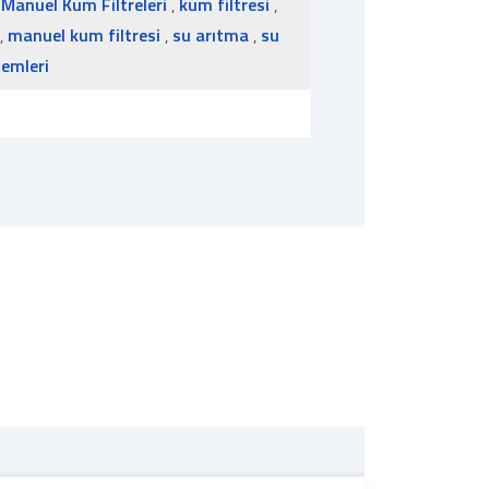
 Manuel Kum Filtreleri
,
kum filtresi
,
,
manuel kum filtresi
,
su arıtma
,
su
temleri