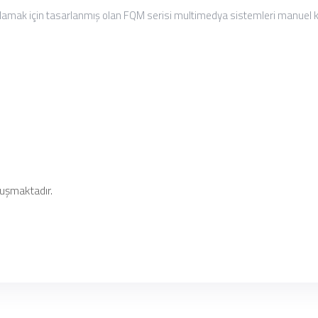
ğlamak için tasarlanmış olan FQM serisi multimedya sistemleri manuel ko
luşmaktadır.