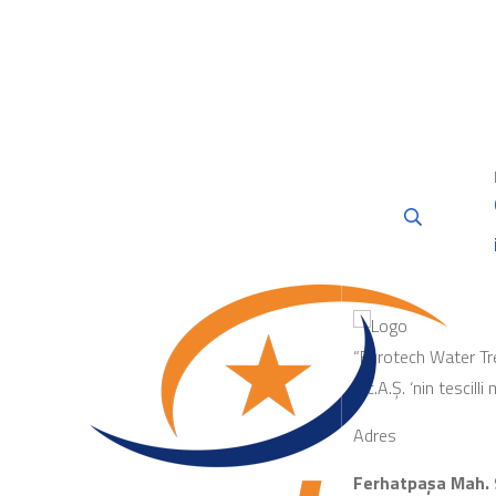
“Eurotech Water Tr
Tic.A.Ş. ‘nin tescilli
Adres
Ferhatpaşa Mah. 