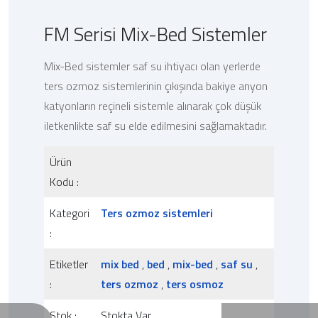
FM Serisi Mix-Bed Sistemler
Mix-Bed sistemler saf su ihtiyacı olan yerlerde
ters ozmoz sistemlerinin çıkışında bakiye anyon
katyonların reçineli sistemle alınarak çok düşük
iletkenlikte saf su elde edilmesini sağlamaktadır.
Ürün
Kodu :
Kategori
Ters ozmoz sistemleri
:
Etiketler
mix bed
,
bed
,
mix-bed
,
saf su
,
:
ters ozmoz
,
ters osmoz
Stok :
Stokta Var