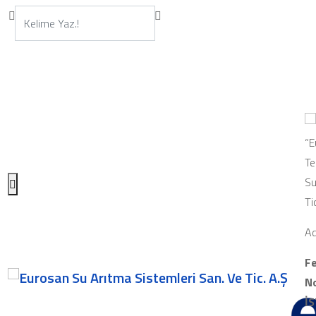
“E
Te
Su
Ti
Ad
Fe
No
İ