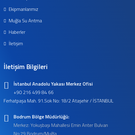
Ekipmanlarımız
Muğla Su Arıtma
Haberler
İletişim
İletişim Bilgileri
İstanbul Anadolu Yakası Merkez Ofisi
+90 216 499 84 66
Ferhatpaşa Mah. 91.Sok No: 18/2 Ataşehir / İSTANBUL
Bodrum Bölge Müdürlüğü:
Merkez: Yokuşbaşı Mahallesi Emin Anter Bulvarı
No:79 Bodrum/Muğla