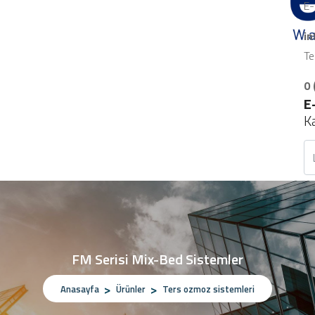
E-
i
Te
0 
E
K
FM Serisi Mix-Bed Sistemler
Anasayfa
Ürünler
Ters ozmoz sistemleri