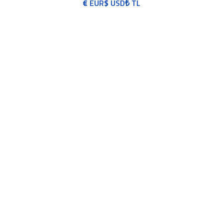
€
EUR
$
USD
₺
TL