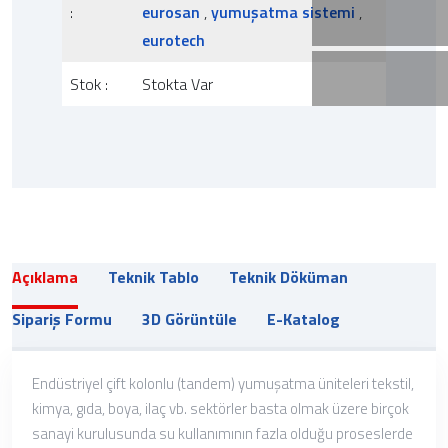
:
eurosan
,
yumuşatma sistemi
,
eurotech
Stok :
Stokta Var
Açıklama
Teknik Tablo
Teknik Döküman
Sipariş Formu
3D Görüntüle
E-Katalog
Endüstriyel çift kolonlu (tandem) yumuşatma üniteleri tekstil,
kimya, gıda, boya, ilaç vb. sektörler basta olmak üzere birçok
sanayi kurulusunda su kullanımının fazla olduğu proseslerde