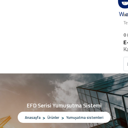
E-
i
Te
0 
E
K
EFD Serisi Yumuşutma Sistemi
Anasayfa
Ürünler
Yumuşatma sistemleri