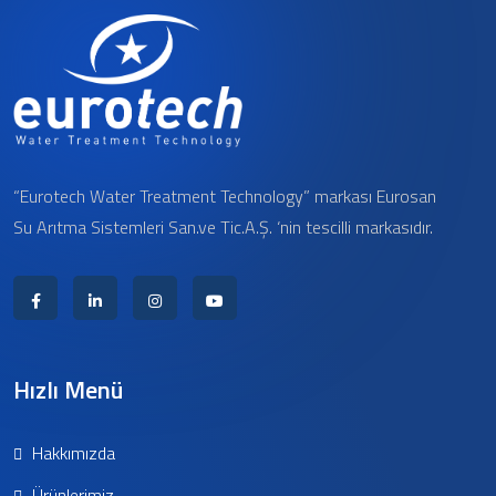
“Eurotech Water Treatment Technology” markası Eurosan
Su Arıtma Sistemleri San.ve Tic.A.Ş. ‘nin tescilli markasıdır.
Hızlı Menü
Hakkımızda
Ürünlerimiz