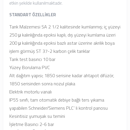
etkin şekilde kullanılmaktadır.
STANDART ÖZELLİKLER
Tank Malzemesi SA 2 1/2 kalitesinde kumlanmış; iç yüzeyi
250 μ kalınlığında epoksi kaplı, dış yüzeyi kumlama üzeri
200 μ kalınlığında epoksi bazlı astar üzerine akrilik boya
işlem görmüş ST 37-2 karbon çelik tanklar
Tank test basıncı 10 bar
Yüzey Borulama PVC
Alt dağıtım yapısı; 1850 serisine kadar ahtapot difüzör,
1850 serisinden sonra nozul plaka
Elektrik motorlu vanalı
IP55 sınıfı, tam otomatik debiye bağlı ters yıkama
yapabilen Schneider/Siemens PLC’ li kontrol panosu
Kesintisiz yumuşak su temini
İşletme Basıncı 2-6 bar