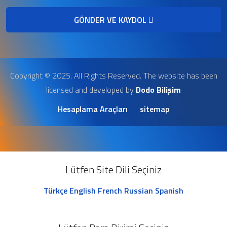
GÖNDER VE KAYDOL
Copyright © 2025. All Rights Reserved. The website has been
licensed and developed by
Dodo Bilişim
Hesaplama Araçları
sitemap
Lütfen Site Dili Seçiniz
Türkçe
English
French
Russian
Spanish