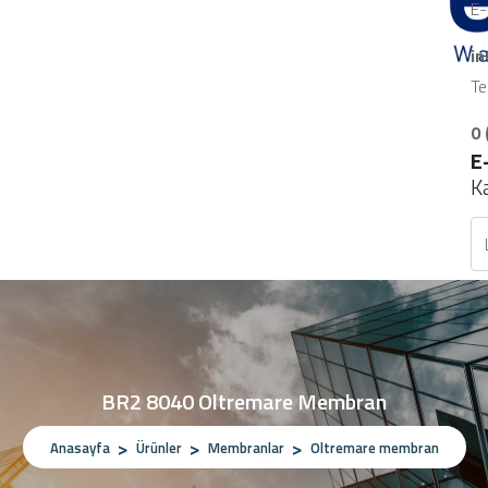
E-
i
Te
0 
E
K
BR2 8040 Oltremare Membran
Anasayfa
Ürünler
Membranlar
Oltremare membran