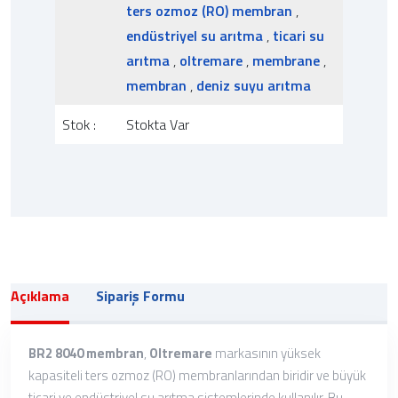
ters ozmoz (RO) membran
,
endüstriyel su arıtma
,
ticari su
arıtma
,
oltremare
,
membrane
,
membran
,
deniz suyu arıtma
Stok :
Stokta Var
Açıklama
Sipariş Formu
BR2 8040 membran
,
Oltremare
markasının yüksek
kapasiteli ters ozmoz (RO) membranlarından biridir ve büyük
ticari ve endüstriyel su arıtma sistemlerinde kullanılır. Bu