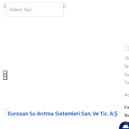
“E
Te
Su
Ti
Ad
Fe
No
İ