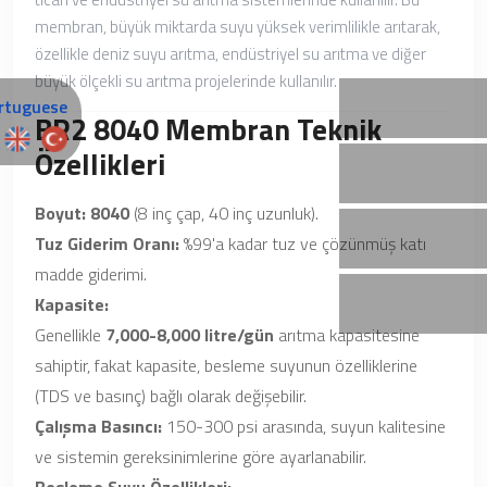
membran, büyük miktarda suyu yüksek verimlilikle arıtarak,
özellikle deniz suyu arıtma, endüstriyel su arıtma ve diğer
büyük ölçekli su arıtma projelerinde kullanılır.
BR2 8040 Membran Teknik
Özellikleri
Boyut:
8040
(8 inç çap, 40 inç uzunluk).
Tuz Giderim Oranı:
%99'a kadar tuz ve çözünmüş katı
madde giderimi.
Kapasite:
Genellikle
7,000-8,000 litre/gün
arıtma kapasitesine
sahiptir, fakat kapasite, besleme suyunun özelliklerine
(TDS ve basınç) bağlı olarak değişebilir.
Çalışma Basıncı:
150-300 psi arasında, suyun kalitesine
ve sistemin gereksinimlerine göre ayarlanabilir.