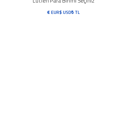
Lütfen Para Birimi Seçiniz
€
EUR
$
USD
₺
TL