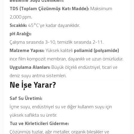
Besleme Suyu Özellikleri:
TDS (Toplam Çözünmüş Katı Madde):
Maksimum
2,000 ppm.
Sıcaklık:
45°C’ye kadar dayanıklıdır.
pH Aralığı:
Çalışma sırasında 3-10, temizlik sırasında 2-11.
Malzeme Yapısı:
Yüksek kaliteli
poliamid (polyamide)
ince film kompozit membran, dayanıklı ve uzun ömürlüdür.
Uygulama Alanları:
Büyük ölçekli endüstriyel, ticari ve
deniz suyu arıtma sistemleri.
Ne İşe Yarar?
Saf Su Üretimi:
İçme suyu, endüstriyel su ve diğer kullanım suyu için
yüksek saflıkta su üretir.
Tuz ve Kirleticileri Giderme:
Çözünmüş tuzlar, ağır metaller, organik bileşikler ve