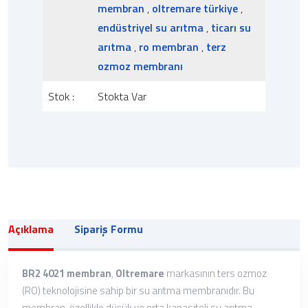
membran
,
oltremare türkiye
,
endüstriyel su arıtma
,
ticarı su
arıtma
,
ro membran
,
terz
ozmoz membranı
Stok :
Stokta Var
Açıklama
Sipariş Formu
BR2 4021 membran
,
Oltremare
markasının ters ozmoz
(RO) teknolojisine sahip bir su arıtma membranıdır. Bu
membran, özellikle düşük ve orta kapasiteli su arıtma