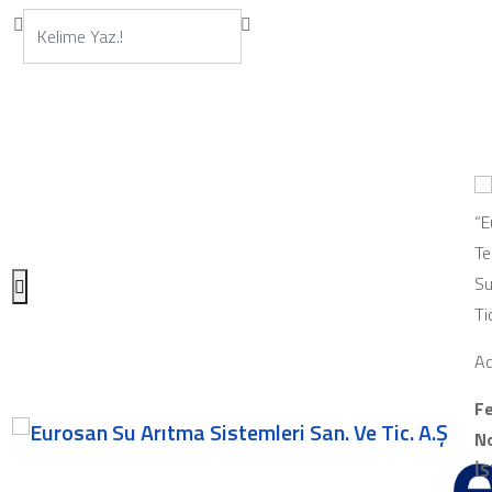
“E
Te
Su
Ti
Ad
Fe
No
İ