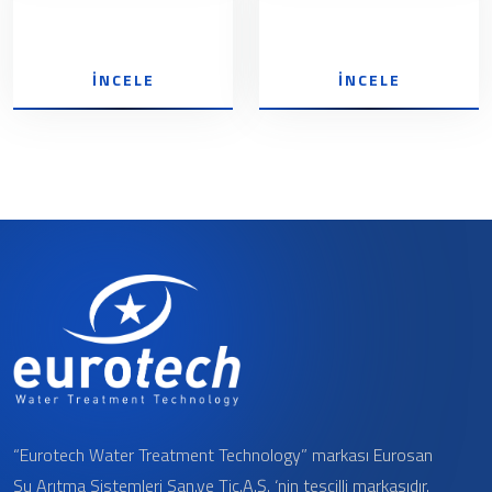
İNCELE
İNCELE
“Eurotech Water Treatment Technology” markası Eurosan
Su Arıtma Sistemleri San.ve Tic.A.Ş. ‘nin tescilli markasıdır.