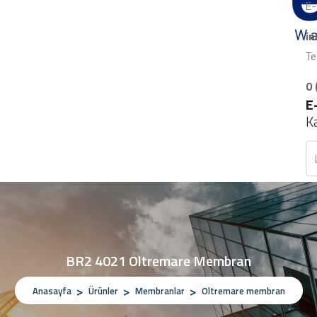
E-
i
Te
0 
E
K
BR2 4021 Oltremare Membran
Anasayfa
Ürünler
Membranlar
Oltremare membran