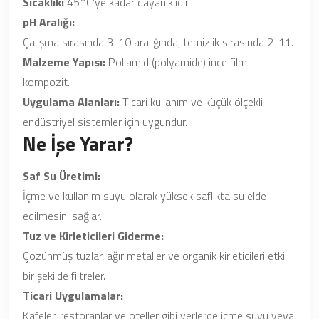
Sıcaklık:
45°C’ye kadar dayanıklıdır.
pH Aralığı:
Çalışma sırasında 3-10 aralığında, temizlik sırasında 2-11.
Malzeme Yapısı:
Poliamid (polyamide) ince film
kompozit.
Uygulama Alanları:
Ticari kullanım ve küçük ölçekli
endüstriyel sistemler için uygundur.
Ne İşe Yarar?
Saf Su Üretimi:
İçme ve kullanım suyu olarak yüksek saflıkta su elde
edilmesini sağlar.
Tuz ve Kirleticileri Giderme:
Çözünmüş tuzlar, ağır metaller ve organik kirleticileri etkili
bir şekilde filtreler.
Ticari Uygulamalar:
Kafeler, restoranlar ve oteller gibi yerlerde içme suyu veya