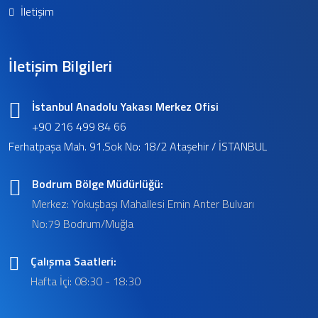
İletişim
İletişim Bilgileri
İstanbul Anadolu Yakası Merkez Ofisi
+90 216 499 84 66
Ferhatpaşa Mah. 91.Sok No: 18/2 Ataşehir / İSTANBUL
Bodrum Bölge Müdürlüğü:
Merkez: Yokuşbaşı Mahallesi Emin Anter Bulvarı
No:79 Bodrum/Muğla
Çalışma Saatleri:
Hafta İçi: 08:30 - 18:30