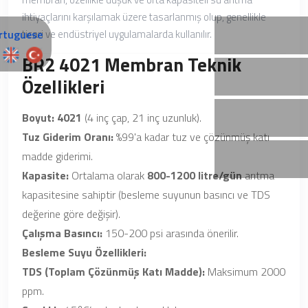
ihtiyaçlarını karşılamak üzere tasarlanmış olup, genellikle
ticari ve endüstriyel uygulamalarda kullanılır.
BR2 4021 Membran Teknik
Özellikleri
Boyut:
4021
(4 inç çap, 21 inç uzunluk).
Tuz Giderim Oranı:
%99'a kadar tuz ve çözünmüş katı
madde giderimi.
Kapasite:
Ortalama olarak
800-1200 litre/gün
arıtma
kapasitesine sahiptir (besleme suyunun basıncı ve TDS
değerine göre değişir).
Çalışma Basıncı:
150-200 psi arasında önerilir.
Besleme Suyu Özellikleri:
TDS (Toplam Çözünmüş Katı Madde):
Maksimum 2000
ppm.