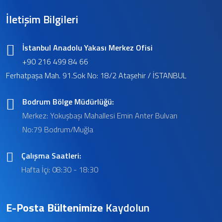
İletişim Bilgileri
İstanbul Anadolu Yakası Merkez Ofisi
+90 216 499 84 66
Ferhatpaşa Mah. 91.Sok No: 18/2 Ataşehir / İSTANBUL
Bodrum Bölge Müdürlüğü:
Merkez: Yokuşbaşı Mahallesi Emin Anter Bulvarı
No:79 Bodrum/Muğla
Çalışma Saatleri:
Hafta İçi: 08:30 - 18:30
E-Posta Bültenimize
Kaydolun