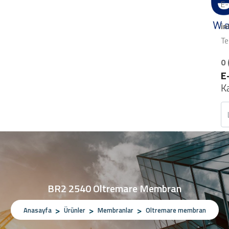
E-
i
Te
0 
E
K
BR2 2540 Oltremare Membran
Anasayfa
Ürünler
Membranlar
Oltremare membran