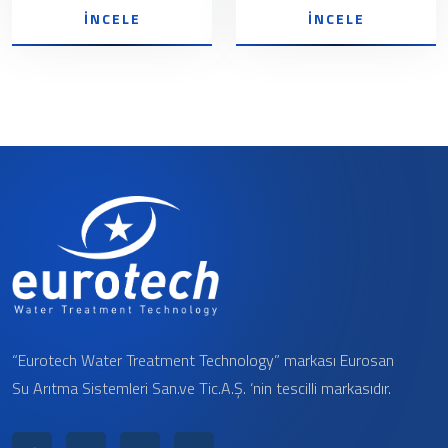
İNCELE
İNCELE
“Eurotech Water Treatment Technology” markası Eurosan
Su Arıtma Sistemleri San.ve Tic.A.Ş. ‘nin tescilli markasıdır.