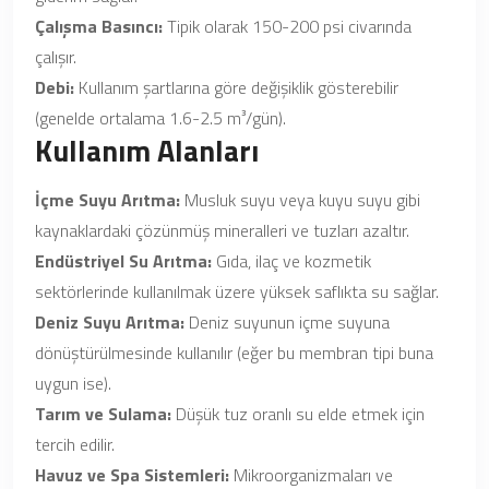
Çalışma Basıncı:
Tipik olarak 150-200 psi civarında
çalışır.
Debi:
Kullanım şartlarına göre değişiklik gösterebilir
(genelde ortalama 1.6-2.5 m³/gün).
Kullanım Alanları
İçme Suyu Arıtma:
Musluk suyu veya kuyu suyu gibi
kaynaklardaki çözünmüş mineralleri ve tuzları azaltır.
Endüstriyel Su Arıtma:
Gıda, ilaç ve kozmetik
sektörlerinde kullanılmak üzere yüksek saflıkta su sağlar.
Deniz Suyu Arıtma:
Deniz suyunun içme suyuna
dönüştürülmesinde kullanılır (eğer bu membran tipi buna
uygun ise).
Tarım ve Sulama:
Düşük tuz oranlı su elde etmek için
tercih edilir.
Havuz ve Spa Sistemleri:
Mikroorganizmaları ve