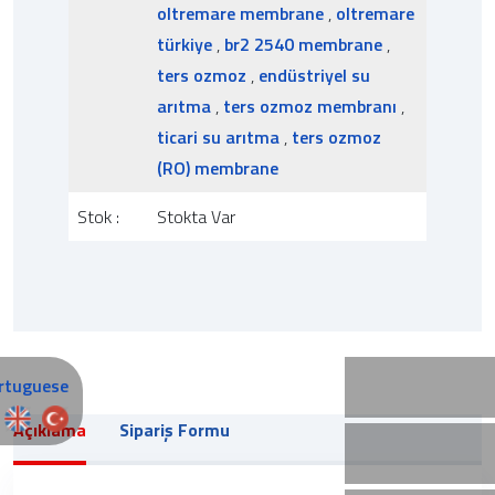
oltremare membrane
,
oltremare
türkiye
,
br2 2540 membrane
,
ters ozmoz
,
endüstriyel su
arıtma
,
ters ozmoz membranı
,
ticari su arıtma
,
ters ozmoz
(RO) membrane
Stok :
Stokta Var
Açıklama
Sipariş Formu