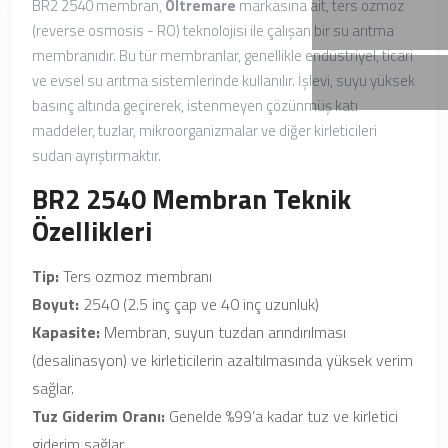
BR2 2540 membran,
Oltremare
markasına ait, ters ozmoz
(reverse osmosis - RO) teknolojisi ile çalışan bir su arıtma
membranıdır. Bu tür membranlar, genellikle endüstriyel, ticari
ve evsel su arıtma sistemlerinde kullanılır. İşlevi, suyu yüksek
basınç altında geçirerek, istenmeyen çözünmüş katı
maddeler, tuzlar, mikroorganizmalar ve diğer kirleticileri
sudan ayrıştırmaktır.
BR2 2540 Membran Teknik
Özellikleri
Tip:
Ters ozmoz membranı
Boyut:
2540 (2.5 inç çap ve 40 inç uzunluk)
Kapasite:
Membran, suyun tuzdan arındırılması
(desalinasyon) ve kirleticilerin azaltılmasında yüksek verim
sağlar.
Tuz Giderim Oranı:
Genelde %99’a kadar tuz ve kirletici
giderim sağlar.