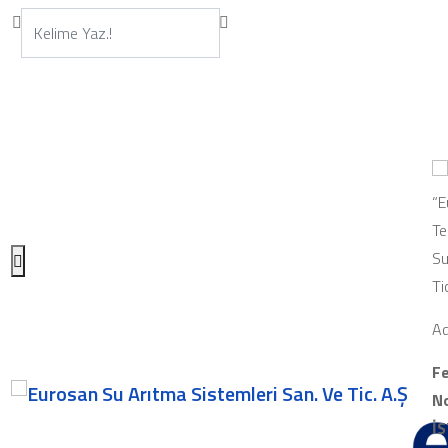
“E
Te
Su
Ti
Ad
Fe
No
İ