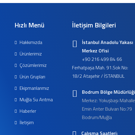
Hızlı Menü
İletişim Bilgileri
Hakkımızda
İstanbul Anadolu Yakası
Merkez Ofisi
Ürünlerimiz
+90 216 499 84 66
Çözümlerimiz
Ferhatpaşa Mah. 91.Sok No:
18/2 Ataşehir / İSTANBUL
Ürün Grupları
Ekipmanlarımız
Bodrum Bölge Müdürlüğ
Muğla Su Arıtma
Merkez: Yokuşbaşı Mahalle
Emin Anter Bulvarı No:79
Haberler
Bodrum/Muğla
İletişim
Çalışma Saatleri: