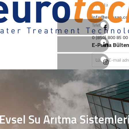
E-Posta
info@eurosan.co
Telefon
0 (850) 800 85 00
E-Posta Bülte
Evsel Su Arıtma Sistemler