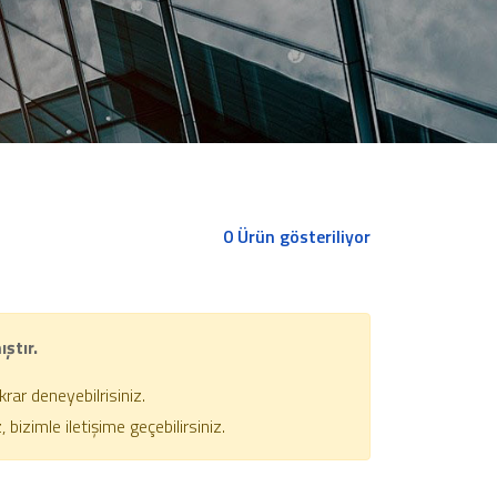
0 Ürün gösteriliyor
ştır.
ar deneyebilrisiniz.
izimle iletişime geçebilirsiniz.