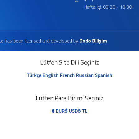
Hafta İçi: 08:30 - 18:30
te has been licensed and developed by
Dodo Bilişim
Lütfen Site Dili Seçiniz
Türkçe
English
French
Russian
Spanish
Lütfen Para Birimi Seçiniz
€
EUR
$
USD
₺
TL