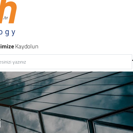
m.tr
nimize
Kaydolun
i