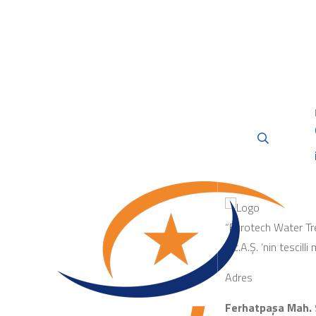
“Eurotech Water Tr
Tic.A.Ş. ‘nin tescilli
Adres
Ferhatpaşa Mah. 