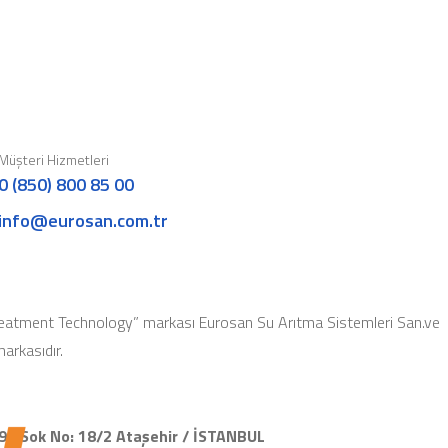
Müşteri Hizmetleri
0 (850) 800 85 00
info@eurosan.com.tr
eatment Technology” markası Eurosan Su Arıtma Sistemleri San.ve
 markasıdır.
91.Sok No: 18/2 Ataşehir / İSTANBUL