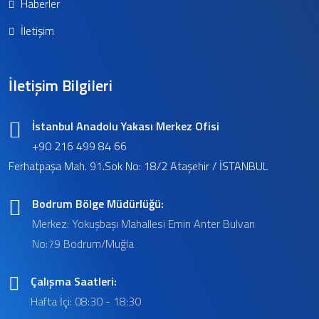
Haberler
İletişim
İletişim Bilgileri
İstanbul Anadolu Yakası Merkez Ofisi
+90 216 499 84 66
Ferhatpaşa Mah. 91.Sok No: 18/2 Ataşehir / İSTANBUL
Bodrum Bölge Müdürlüğü:
Merkez: Yokuşbaşı Mahallesi Emin Anter Bulvarı
No:79 Bodrum/Muğla
Çalışma Saatleri:
Hafta İçi: 08:30 - 18:30