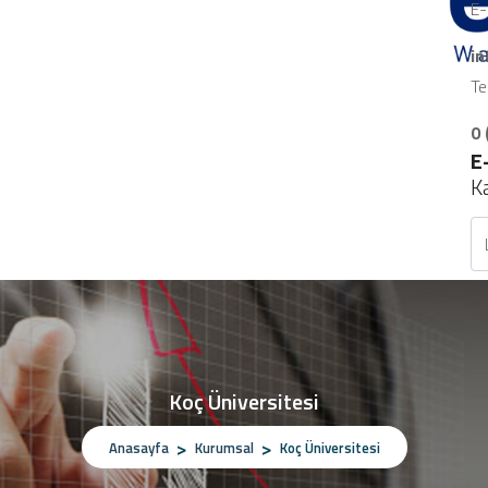
E-
i
Te
0 
E
K
Koç Üniversitesi
Anasayfa
Kurumsal
Koç Üniversitesi