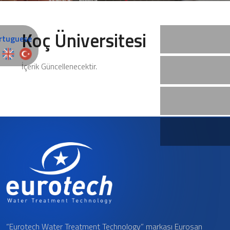
Koç Üniversitesi
İçerik Güncellenecektir.
“Eurotech Water Treatment Technology” markası Eurosan