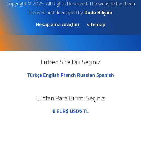
Copyright © 2025. All Rights Reserved. The website has been
licensed and developed by
Dodo Bilişim
Hesaplama Araçları
sitemap
Lütfen Site Dili Seçiniz
Türkçe
English
French
Russian
Spanish
Lütfen Para Birimi Seçiniz
€
EUR
$
USD
₺
TL