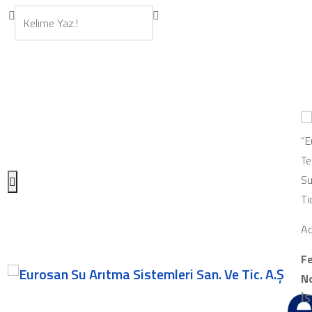
“E
Te
Su
Ti
Ad
Fe
No
İ