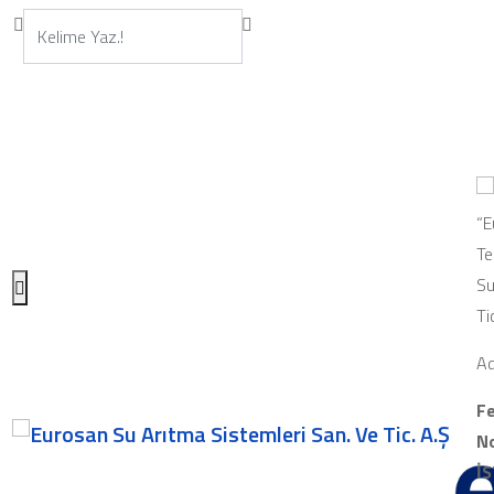
“E
Te
Su
Ti
Ad
Fe
No
İ