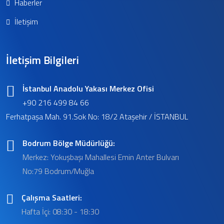
Haberler
İletişim
İletişim Bilgileri
İstanbul Anadolu Yakası Merkez Ofisi
+90 216 499 84 66
Ferhatpaşa Mah. 91.Sok No: 18/2 Ataşehir / İSTANBUL
Bodrum Bölge Müdürlüğü:
Merkez: Yokuşbaşı Mahallesi Emin Anter Bulvarı
No:79 Bodrum/Muğla
Çalışma Saatleri:
Hafta İçi: 08:30 - 18:30