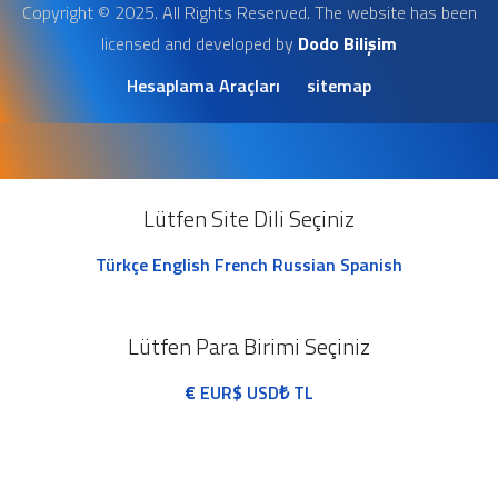
Copyright © 2025. All Rights Reserved. The website has been
licensed and developed by
Dodo Bilişim
Hesaplama Araçları
sitemap
Lütfen Site Dili Seçiniz
Türkçe
English
French
Russian
Spanish
Lütfen Para Birimi Seçiniz
€
EUR
$
USD
₺
TL