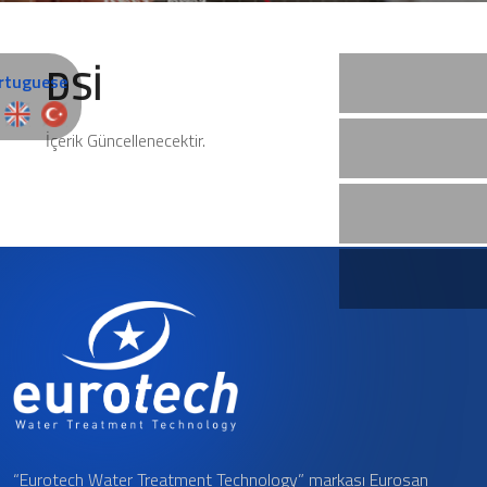
DSİ
İçerik Güncellenecektir.
“Eurotech Water Treatment Technology” markası Eurosan