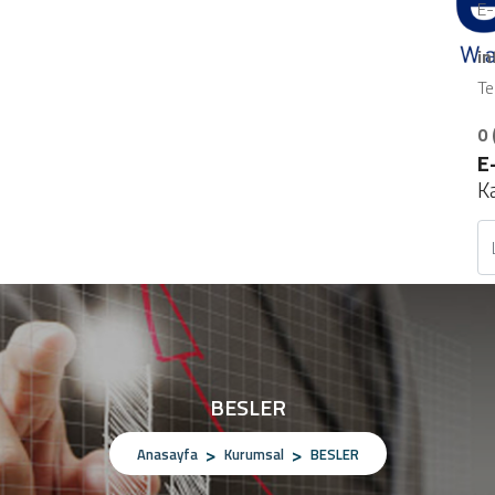
E-
i
Te
0 
E
K
BESLER
Anasayfa
Kurumsal
BESLER