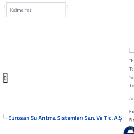
“E
Te
Su
Ti
Ad
Fe
No
İ