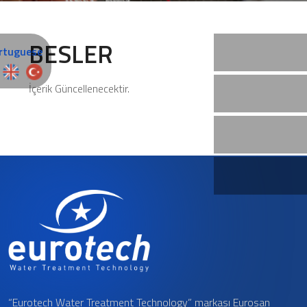
BESLER
İçerik Güncellenecektir.
“Eurotech Water Treatment Technology” markası Eurosan