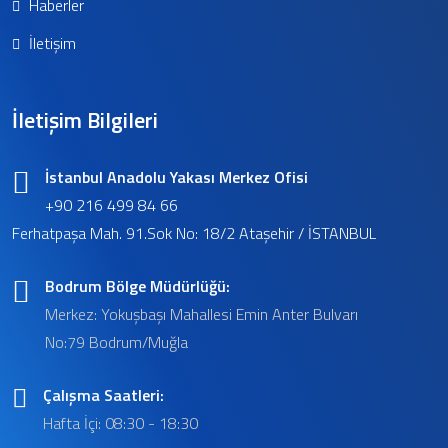
Haberler
İletişim
İletişim Bilgileri
İstanbul Anadolu Yakası Merkez Ofisi
+90 216 499 84 66
Ferhatpaşa Mah. 91.Sok No: 18/2 Ataşehir / İSTANBUL
Bodrum Bölge Müdürlüğü:
Merkez: Yokuşbaşı Mahallesi Emin Anter Bulvarı
No:79 Bodrum/Muğla
Çalışma Saatleri:
Hafta İçi: 08:30 - 18:30