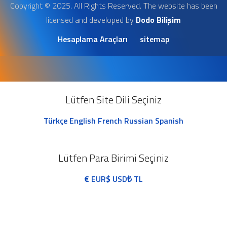
Copyright © 2025. All Rights Reserved. The website has been
licensed and developed by
Dodo Bilişim
Hesaplama Araçları
sitemap
Lütfen Site Dili Seçiniz
Türkçe
English
French
Russian
Spanish
Lütfen Para Birimi Seçiniz
€
EUR
$
USD
₺
TL