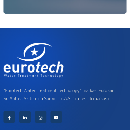
“Eurotech Water Treatment Technology” markası Eurosan
Su Arıtma Sistemleri San.ve Tic.A.Ş. ‘nin tescilli markasıdır.