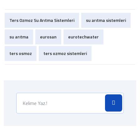
Ters Ozmoz Su Arıtma Sistemleri
su arıtma sistemleri
su arıtma
eurosan
eurotechwater
ters osmoz
ters ozmoz sistemleri