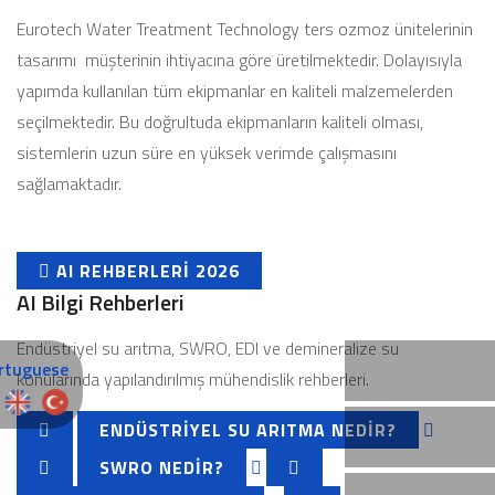
Eurotech Water Treatment Technology ters ozmoz ünitelerinin
tasarımı müşterinin ihtiyacına göre üretilmektedir. Dolayısıyla
yapımda kullanılan tüm ekipmanlar en kaliteli malzemelerden
seçilmektedir. Bu doğrultuda ekipmanların kaliteli olması,
sistemlerin uzun süre en yüksek verimde çalışmasını
sağlamaktadır.
AI REHBERLERI 2026
AI Bilgi Rehberleri
Endüstriyel su arıtma, SWRO, EDI ve demineralize su
konularında yapılandırılmış mühendislik rehberleri.
ENDÜSTRIYEL SU ARITMA NEDIR?
SWRO NEDIR?