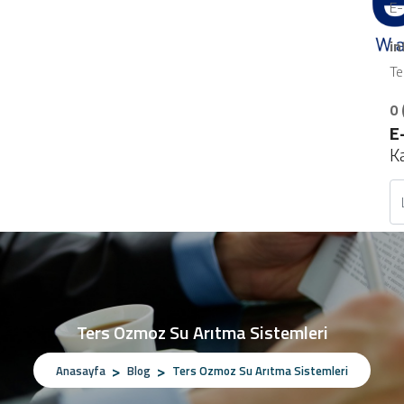
E-
i
Te
0 
E
K
Ters Ozmoz Su Arıtma Sistemleri
Anasayfa
Blog
Ters Ozmoz Su Arıtma Sistemleri