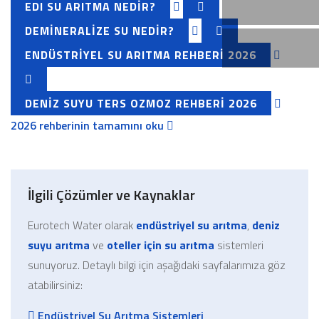
EDI SU ARITMA NEDIR?
DEMINERALIZE SU NEDIR?
ENDÜSTRIYEL SU ARITMA REHBERI 2026
DENIZ SUYU TERS OZMOZ REHBERI 2026
2026 rehberinin tamamını oku
İlgili Çözümler ve Kaynaklar
Eurotech Water olarak
endüstriyel su arıtma
,
deniz
suyu arıtma
ve
oteller için su arıtma
sistemleri
sunuyoruz. Detaylı bilgi için aşağıdaki sayfalarımıza göz
atabilirsiniz:
Endüstriyel Su Arıtma Sistemleri