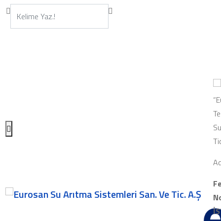
“E
Te
Su
Ti
Ad
Fe
No
İ