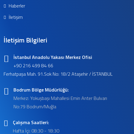
Haberler
İletişim
İletişim Bilgileri
İstanbul Anadolu Yakası Merkez Ofisi
+90 216 499 84 66
Ferhatpaşa Mah. 91.Sok No: 18/2 Ataşehir / İSTANBUL
Bodrum Bölge Müdürlüğü:
Merkez: Yokuşbaşı Mahallesi Emin Anter Bulvarı
No:79 Bodrum/Muğla
Çalışma Saatleri:
Hafta İçi: 08:30 - 18:30