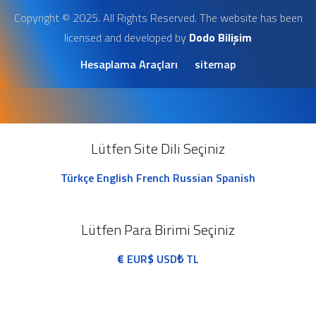
Copyright © 2025. All Rights Reserved. The website has been
licensed and developed by
Dodo Bilişim
Hesaplama Araçları
sitemap
Lütfen Site Dili Seçiniz
Türkçe
English
French
Russian
Spanish
Lütfen Para Birimi Seçiniz
€
EUR
$
USD
₺
TL