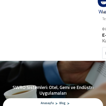
E-
i
Te
0 
E
K
SWRO Sistemleri: Otel, Gemi ve Endüstri
Uygulamaları
Anasayfa
Blog