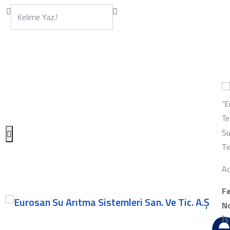
“E
Te
Su
Ti
Ad
Fe
No
İ