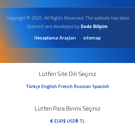
Copyright © 2025. All Rights Reserved. The website has been
licensed and developed by
Dodo Bilişim
Hesaplama Araçları
sitemap
Lütfen Site Dili Seçiniz
Türkçe
English
French
Russian
Spanish
Lütfen Para Birimi Seçiniz
€
EUR
$
USD
₺
TL