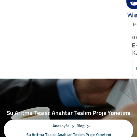
E-
i
Te
0 
E
K
Su Arıtma Tesisi: Anahtar Teslim Proje Yönetimi
Anasayfa
Blog
Su Arıtma Tesisi: Anahtar Teslim Proje Yönetimi