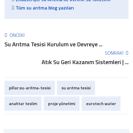
Tüm su arıtma blog yazıları
ÖNCEKI
Su Arıtma Tesisi Kurulum ve Devreye ...
SONRAKI
Atık Su Geri Kazanım Sistemleri | ...
pillar:su-aritma-tesisi
su arıtma tesisi
anahtar teslim
proje yönetimi
eurotech water