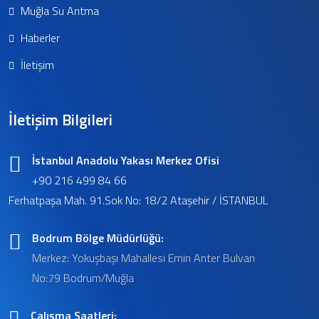
Muğla Su Arıtma
Haberler
İletişim
İletişim Bilgileri
İstanbul Anadolu Yakası Merkez Ofisi
+90 216 499 84 66
Ferhatpaşa Mah. 91.Sok No: 18/2 Ataşehir / İSTANBUL
Bodrum Bölge Müdürlüğü:
Merkez: Yokuşbaşı Mahallesi Emin Anter Bulvarı
No:79 Bodrum/Muğla
Çalışma Saatleri: