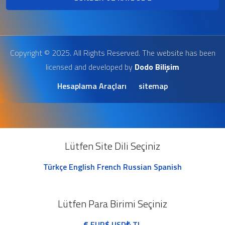
Copyright © 2025. All Rights Reserved. The website has been
licensed and developed by
Dodo Bilişim
Hesaplama Araçları
sitemap
Lütfen Site Dili Seçiniz
Türkçe
English
French
Russian
Spanish
Lütfen Para Birimi Seçiniz
€
EUR
$
USD
₺
TL