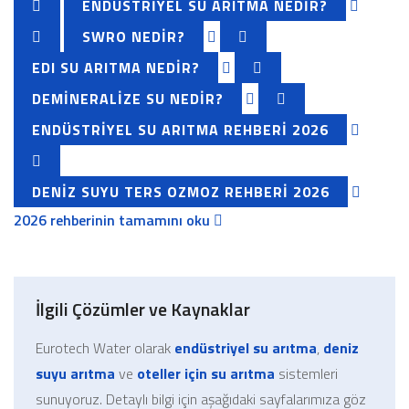
ENDÜSTRIYEL SU ARITMA NEDIR?
SWRO NEDIR?
EDI SU ARITMA NEDIR?
DEMINERALIZE SU NEDIR?
ENDÜSTRIYEL SU ARITMA REHBERI 2026
DENIZ SUYU TERS OZMOZ REHBERI 2026
2026 rehberinin tamamını oku
İlgili Çözümler ve Kaynaklar
Eurotech Water olarak
endüstriyel su arıtma
,
deniz
suyu arıtma
ve
oteller için su arıtma
sistemleri
sunuyoruz. Detaylı bilgi için aşağıdaki sayfalarımıza göz