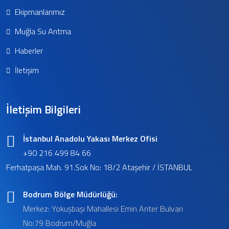
Ekipmanlarımız
Muğla Su Arıtma
Haberler
İletişim
İletişim Bilgileri
İstanbul Anadolu Yakası Merkez Ofisi
+90 216 499 84 66
Ferhatpaşa Mah. 91.Sok No: 18/2 Ataşehir / İSTANBUL
Bodrum Bölge Müdürlüğü:
Merkez: Yokuşbaşı Mahallesi Emin Anter Bulvarı
No:79 Bodrum/Muğla