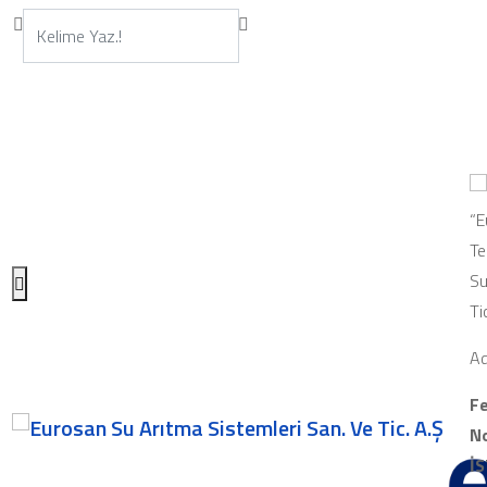
“E
Te
Su
Ti
Ad
Fe
No
İ