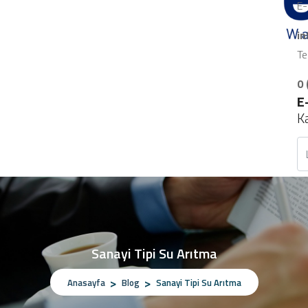
E-
i
Te
0 
E
K
Sanayi Tipi Su Arıtma
Anasayfa
Blog
Sanayi Tipi Su Arıtma