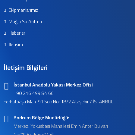
Ekipmanlarımız
Muğla Su Arıtma
Haberler
İletişim
İletişim Bilgileri
İstanbul Anadolu Yakası Merkez Ofisi
+90 216 499 84 66
Ferhatpaşa Mah. 91.Sok No: 18/2 Ataşehir / İSTANBUL
Bodrum Bölge Müdürlüğü:
Merkez: Yokuşbaşı Mahallesi Emin Anter Bulvarı
No:79 Bodrum/Muğla