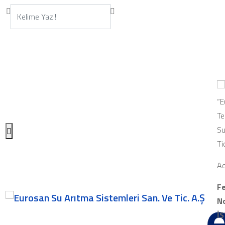
“E
Te
Su
Ti
Ad
Fe
No
İ