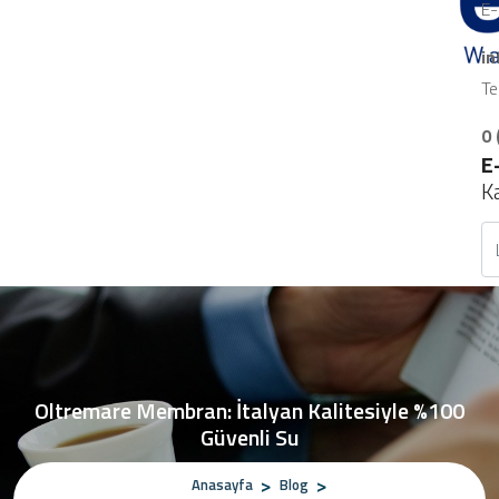
E-
i
Te
0 
E
K
Oltremare Membran: İtalyan Kalitesiyle %100
Güvenli Su
Anasayfa
Blog