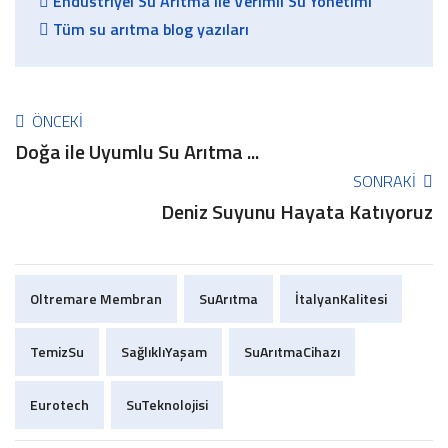
Endüstriyel Su Arıtma ile Verimli Su Yönetimi
Tüm su arıtma blog yazıları
ÖNCEKI
Doğa ile Uyumlu Su Arıtma ...
SONRAKI
Deniz Suyunu Hayata Katıyoruz
Oltremare Membran
SuArıtma
İtalyanKalitesi
TemizSu
SağlıklıYaşam
SuArıtmaCihazı
Eurotech
SuTeknolojisi