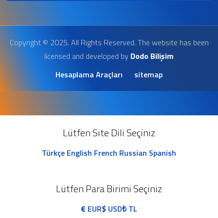
Copyright © 2025. All Rights Reserved. The website has been
licensed and developed by
Dodo Bilişim
Hesaplama Araçları
sitemap
Lütfen Site Dili Seçiniz
Türkçe
English
French
Russian
Spanish
Lütfen Para Birimi Seçiniz
€
EUR
$
USD
₺
TL