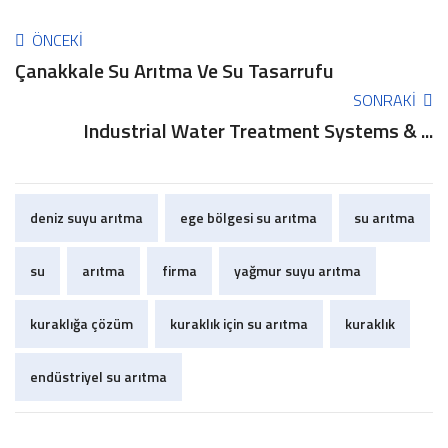
ÖNCEKI
Çanakkale Su Arıtma Ve Su Tasarrufu
SONRAKI
Industrial Water Treatment Systems & ...
deniz suyu arıtma
ege bölgesi su arıtma
su arıtma
su
arıtma
firma
yağmur suyu arıtma
kuraklığa çözüm
kuraklık için su arıtma
kuraklık
endüstriyel su arıtma