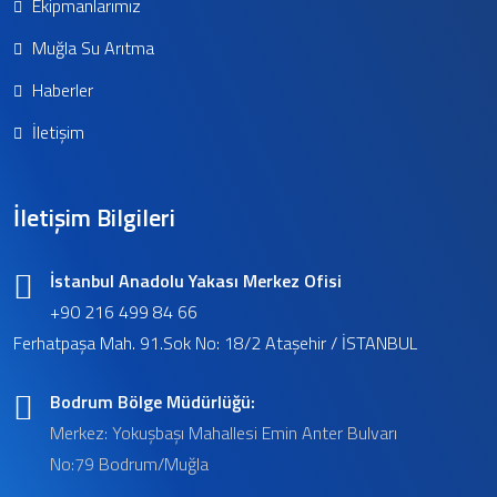
Ekipmanlarımız
Muğla Su Arıtma
Haberler
İletişim
İletişim Bilgileri
İstanbul Anadolu Yakası Merkez Ofisi
+90 216 499 84 66
Ferhatpaşa Mah. 91.Sok No: 18/2 Ataşehir / İSTANBUL
Bodrum Bölge Müdürlüğü:
Merkez: Yokuşbaşı Mahallesi Emin Anter Bulvarı
No:79 Bodrum/Muğla