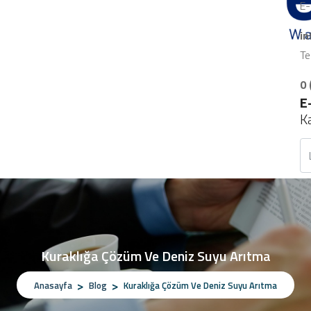
E-
i
Te
0 
E
K
Kuraklığa Çözüm Ve Deniz Suyu Arıtma
Anasayfa
Blog
Kuraklığa Çözüm Ve Deniz Suyu Arıtma