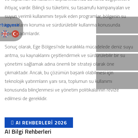
ihtiyaç vardır. Bilinçli su tüketimi, su tasarrufu kampanyaları ve
suyun verimli kullanımını teşvik eden programlar, bölgenin su
kaynaklarını koruma ve sürdürülebilir kullanma konusunda
önemli adımlardır.
Sonuç olarak, Ege Bölgesi'nde kuraklıkla mücadelede deniz suyu
arıtma, su kaynaklarını çeşitlendirmek ve sürdürülebilir bir su
yönetimi sağlamak adına önemli bir strateji olarak öne
çıkmaktadır. Ancak, bu çözümün başarılı olabilmesi için
teknolojik yatırımların yanı sıra, toplumun su kullanımı
konusunda bilinçlenmesi ve yönetim politikalarının revize
edilmesi de gereklidir.
AI REHBERLERI 2026
AI Bilgi Rehberleri