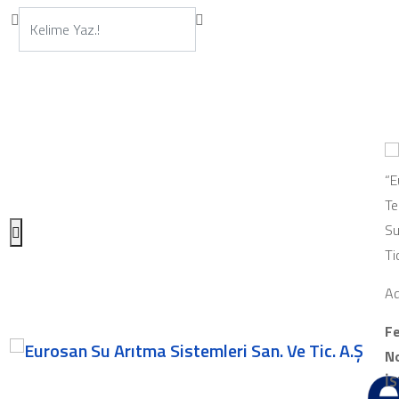
“E
Te
Su
Ti
Ad
Fe
No
İ