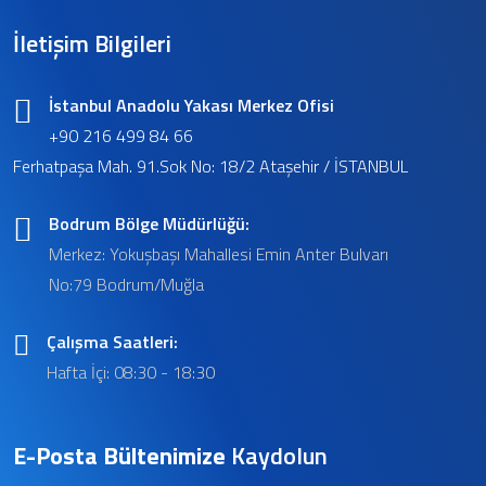
İletişim Bilgileri
İstanbul Anadolu Yakası Merkez Ofisi
+90 216 499 84 66
Ferhatpaşa Mah. 91.Sok No: 18/2 Ataşehir / İSTANBUL
Bodrum Bölge Müdürlüğü:
Merkez: Yokuşbaşı Mahallesi Emin Anter Bulvarı
No:79 Bodrum/Muğla
Çalışma Saatleri:
Hafta İçi: 08:30 - 18:30
E-Posta Bültenimize
Kaydolun