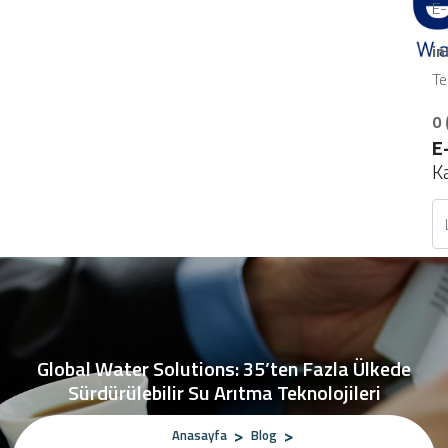
E-
i
Te
0 
E
K
Global Water Solutions: 35’ten Fazla Ülkede
Sürdürülebilir Su Arıtma Teknolojileri
Anasayfa
Blog