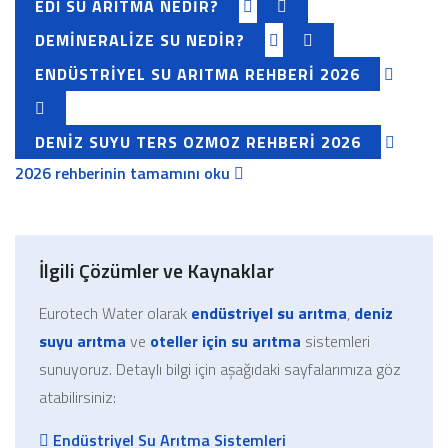
EDI SU ARITMA NEDIR?
DEMINERALIZE SU NEDIR?
ENDÜSTRIYEL SU ARITMA REHBERI 2026
DENIZ SUYU TERS OZMOZ REHBERI 2026
2026 rehberinin tamamını oku
İlgili Çözümler ve Kaynaklar
Eurotech Water olarak
endüstriyel su arıtma
,
deniz
suyu arıtma
ve
oteller için su arıtma
sistemleri
sunuyoruz. Detaylı bilgi için aşağıdaki sayfalarımıza göz
atabilirsiniz:
Endüstriyel Su Arıtma Sistemleri