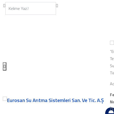
“E
Te
Su
Ti
Ad
Fe
No
İ