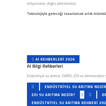
istiyorsanız, doğru adrestesiniz.
Teknolojiyle geleceği tasarlamak artık mümkün
AI REHBERLERI 2026
AI Bilgi Rehberleri
Endüstriyel su arıtma, SWRO, EDI ve demineralize su
ENDÜSTRIYEL SU ARITMA NEDI
EDI SU ARITMA NEDIR?
D
ENDÜSTRIYEL SU ARITMA REHBERI 20