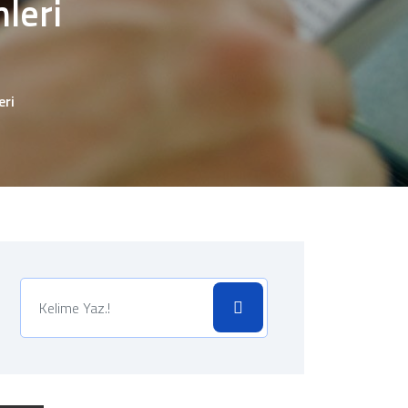
leri
eri