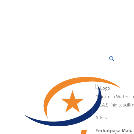
“Eurotech Water Tr
Tic.A.Ş. ‘nin tescilli
Adres
Ferhatpaşa Mah. 