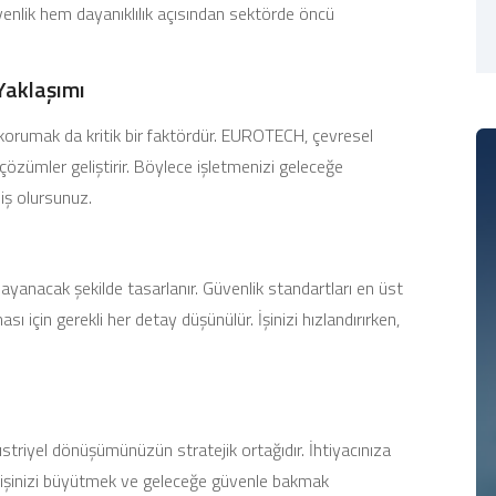
üvenlik hem dayanıklılık açısından sektörde öncü
 Yaklaşımı
 korumak da kritik bir faktördür. EUROTECH, çevresel
çözümler geliştirir. Böylece işletmenizi geleceğe
iş olursunuz.
yanacak şekilde tasarlanır. Güvenlik standartları en üst
sı için gerekli her detay düşünülür. İşinizi hızlandırırken,
düstriyel dönüşümünüzün stratejik ortağıdır. İhtiyacınıza
le işinizi büyütmek ve geleceğe güvenle bakmak