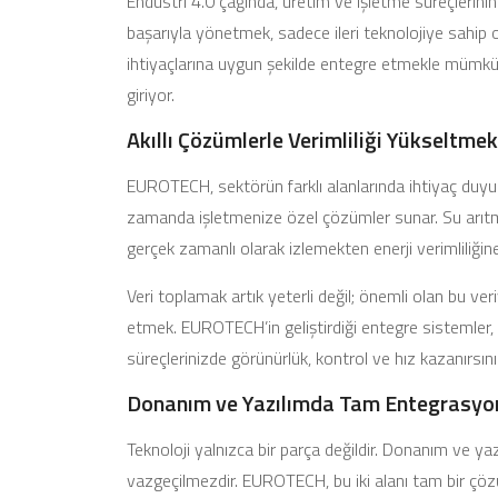
Endüstri 4.0 çağında, üretim ve işletme süreçlerini
başarıyla yönetmek, sadece ileri teknolojiye sahip
ihtiyaçlarına uygun şekilde entegre etmekle mümk
giriyor.
Akıllı Çözümlerle Verimliliği Yükseltmek
EUROTECH, sektörün farklı alanlarında ihtiyaç duyu
zamanda işletmenize özel çözümler sunar. Su arıtma
gerçek zamanlı olarak izlemekten enerji verimliliğin
Veri toplamak artık yeterli değil; önemli olan bu ver
etmek. EUROTECH’in geliştirdiği entegre sistemler, 
süreçlerinizde görünürlük, kontrol ve hız kazanırsını
Donanım ve Yazılımda Tam Entegrasyo
Teknoloji yalnızca bir parça değildir. Donanım ve yaz
vazgeçilmezdir. EUROTECH, bu iki alanı tam bir çöz