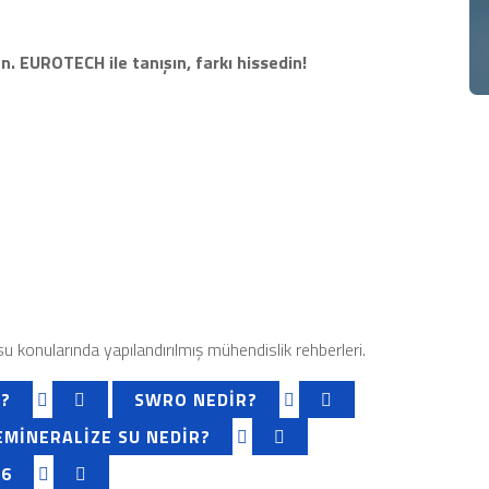
. EUROTECH ile tanışın, farkı hissedin!
 konularında yapılandırılmış mühendislik rehberleri.
R?
SWRO NEDIR?
EMINERALIZE SU NEDIR?
26