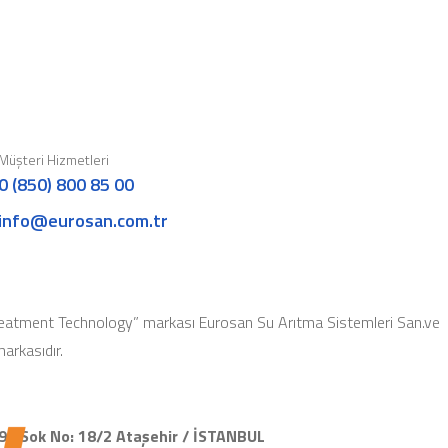
Müşteri Hizmetleri
0 (850) 800 85 00
info@eurosan.com.tr
eatment Technology” markası Eurosan Su Arıtma Sistemleri San.ve
 markasıdır.
91.Sok No: 18/2 Ataşehir / İSTANBUL