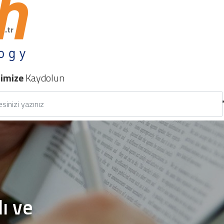
m.tr
nimize
Kaydolun
ı ve