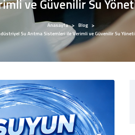
rimli ve Güvenilir Su Yönet
Anasayfa
Blog
düstriyel Su Arıtma Sistemleri ile Verimli ve Güvenilir Su Yönet