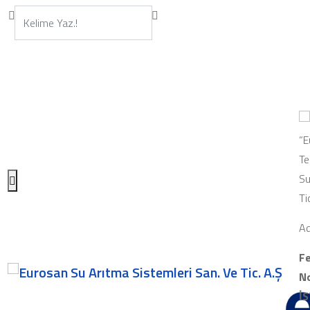
“E
Te
Su
Ti
Ad
Fe
No
İ