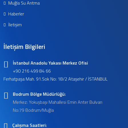
Muğla Su Arıtma
Haberler
İletişim
İletişim Bilgileri
İstanbul Anadolu Yakası Merkez Ofisi
+90 216 499 84 66
Ferhatpaşa Mah. 91.Sok No: 18/2 Ataşehir / İSTANBUL
Bodrum Bölge Müdürlüğü:
Merkez: Yokuşbaşı Mahallesi Emin Anter Bulvarı
No:79 Bodrum/Muğla
Çalışma Saatleri: