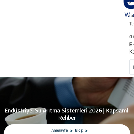
E-
i
Te
0 
E
K
Endüstriyel Su Arıtma Sistemleri 2026 | Kapsamlı
Rehber
Anasayfa
Blog