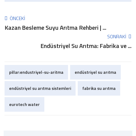
ÖNCEKI
Kazan Besleme Suyu Arıtma Rehberi | ...
SONRAKI
Endüstriyel Su Arıtma: Fabrika ve ...
pillar:endustriyel-su-aritma
endüstriyel su arıtma
endüstriyel su arıtma sistemleri
fabrika su arıtma
eurotech water