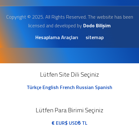
Copyright © 2025. All Rights Reserved. The website has been
licensed and developed by
Dodo Bilişim
Hesaplama Araçları
sitemap
Lütfen Site Dili Seçiniz
Türkçe
English
French
Russian
Spanish
Lütfen Para Birimi Seçiniz
€
EUR
$
USD
₺
TL