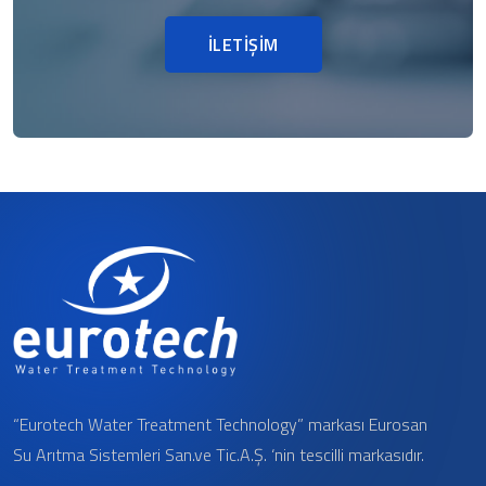
İLETİŞİM
“Eurotech Water Treatment Technology” markası Eurosan
Su Arıtma Sistemleri San.ve Tic.A.Ş. ‘nin tescilli markasıdır.