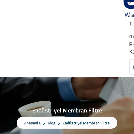
E-
i
Te
0 
E
K
Endüstriyel Membran Filtre
Anasayfa
Blog
Endüstriyel Membran Filtre