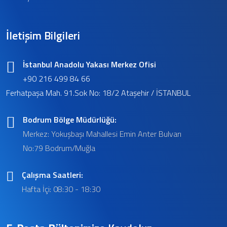
İletişim Bilgileri
İstanbul Anadolu Yakası Merkez Ofisi
+90 216 499 84 66
Ferhatpaşa Mah. 91.Sok No: 18/2 Ataşehir / İSTANBUL
Bodrum Bölge Müdürlüğü:
Merkez: Yokuşbaşı Mahallesi Emin Anter Bulvarı
No:79 Bodrum/Muğla
Çalışma Saatleri:
Hafta İçi: 08:30 - 18:30