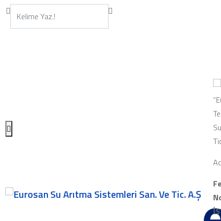
“E
Te
Su
Ti
Ad
Fe
No
İ