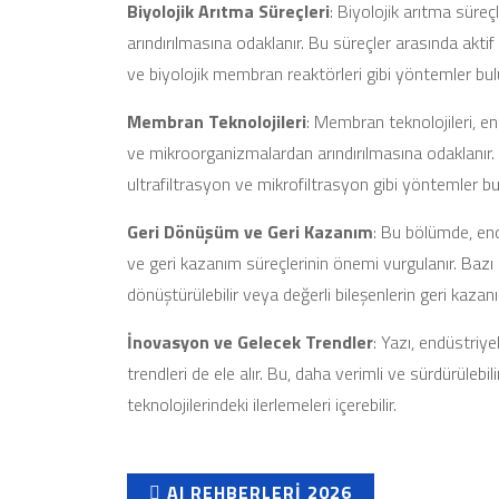
Biyolojik Arıtma Süreçleri
: Biyolojik arıtma süreçl
arındırılmasına odaklanır. Bu süreçler arasında aktif
ve biyolojik membran reaktörleri gibi yöntemler bul
Membran Teknolojileri
: Membran teknolojileri, en
ve mikroorganizmalardan arındırılmasına odaklanır.
ultrafiltrasyon ve mikrofiltrasyon gibi yöntemler bu
Geri Dönüşüm ve Geri Kazanım
: Bu bölümde, end
ve geri kazanım süreçlerinin önemi vurgulanır. Bazı en
dönüştürülebilir veya değerli bileşenlerin geri kazanımı
İnovasyon ve Gelecek Trendler
: Yazı, endüstriye
trendleri de ele alır. Bu, daha verimli ve sürdürülebil
teknolojilerindeki ilerlemeleri içerebilir.
AI REHBERLERI 2026