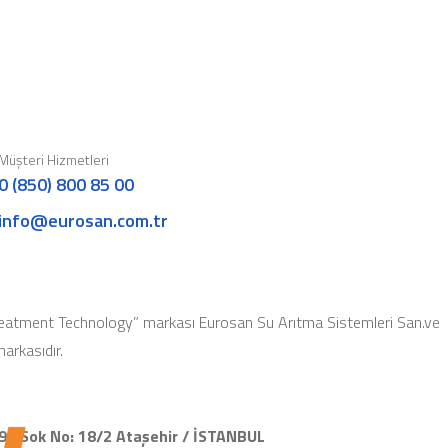
Müşteri Hizmetleri
0 (850) 800 85 00
info@eurosan.com.tr
eatment Technology” markası Eurosan Su Arıtma Sistemleri San.ve
 markasıdır.
91.Sok No: 18/2 Ataşehir / İSTANBUL