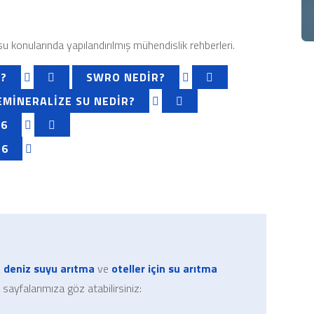
 konularında yapılandırılmış mühendislik rehberleri.
R?
SWRO NEDIR?
EMINERALIZE SU NEDIR?
26
26
,
deniz suyu arıtma
ve
oteller için su arıtma
 sayfalarımıza göz atabilirsiniz: