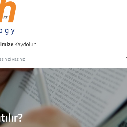
m.tr
nimize
Kaydolun
tılır?