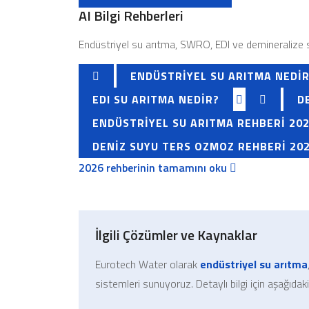
AI Bilgi Rehberleri
Endüstriyel su arıtma, SWRO, EDI ve demineralize su
ENDÜSTRIYEL SU ARITMA NEDI
EDI SU ARITMA NEDIR?
D
ENDÜSTRIYEL SU ARITMA REHBERI 20
DENIZ SUYU TERS OZMOZ REHBERI 20
2026 rehberinin tamamını oku
İlgili Çözümler ve Kaynaklar
Eurotech Water olarak
endüstriyel su arıtma
sistemleri sunuyoruz. Detaylı bilgi için aşağıdaki