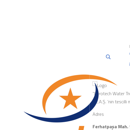
“Eurotech Water Tr
Tic.A.Ş. ‘nin tescilli
Adres
Ferhatpaşa Mah. 