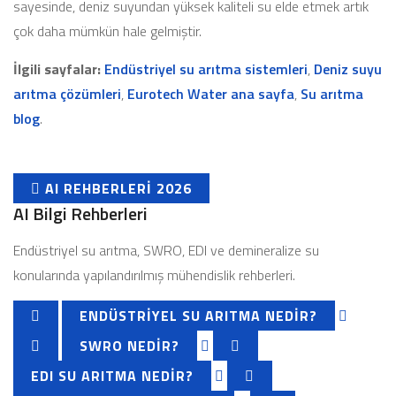
sayesinde, deniz suyundan yüksek kaliteli su elde etmek artık
çok daha mümkün hale gelmiştir.
İlgili sayfalar:
Endüstriyel su arıtma sistemleri
,
Deniz suyu
arıtma çözümleri
,
Eurotech Water ana sayfa
,
Su arıtma
blog
.
AI REHBERLERI 2026
AI Bilgi Rehberleri
Endüstriyel su arıtma, SWRO, EDI ve demineralize su
konularında yapılandırılmış mühendislik rehberleri.
ENDÜSTRIYEL SU ARITMA NEDIR?
SWRO NEDIR?
EDI SU ARITMA NEDIR?