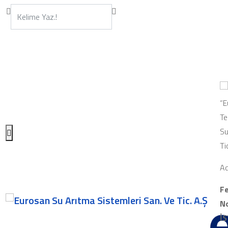
“E
Te
Su
Ti
Ad
Fe
No
İ