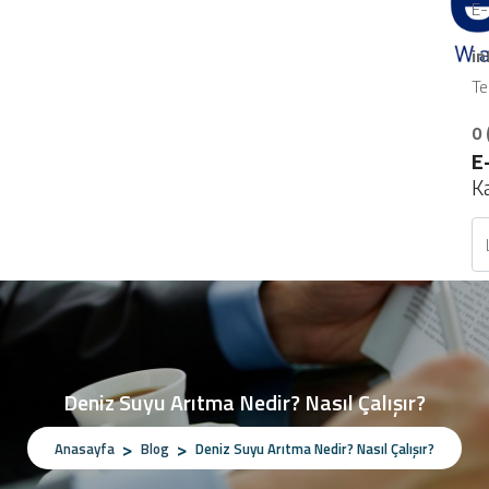
E-
i
Te
0 
E
K
Deniz Suyu Arıtma Nedir? Nasıl Çalışır?
Anasayfa
Blog
Deniz Suyu Arıtma Nedir? Nasıl Çalışır?