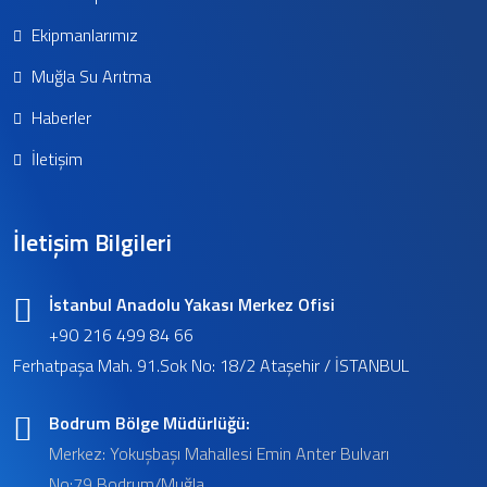
Ekipmanlarımız
Muğla Su Arıtma
Haberler
İletişim
İletişim Bilgileri
İstanbul Anadolu Yakası Merkez Ofisi
+90 216 499 84 66
Ferhatpaşa Mah. 91.Sok No: 18/2 Ataşehir / İSTANBUL
Bodrum Bölge Müdürlüğü:
Merkez: Yokuşbaşı Mahallesi Emin Anter Bulvarı
No:79 Bodrum/Muğla