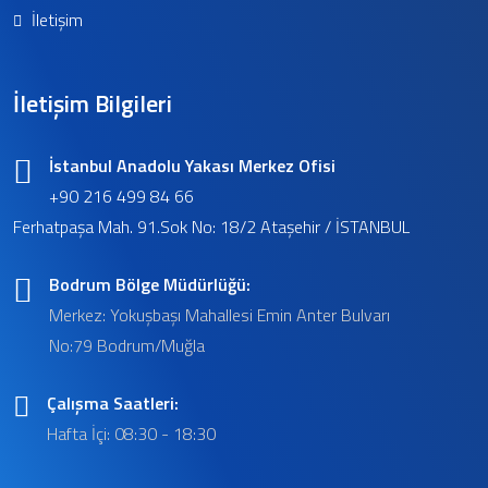
İletişim
İletişim Bilgileri
İstanbul Anadolu Yakası Merkez Ofisi
+90 216 499 84 66
Ferhatpaşa Mah. 91.Sok No: 18/2 Ataşehir / İSTANBUL
Bodrum Bölge Müdürlüğü:
Merkez: Yokuşbaşı Mahallesi Emin Anter Bulvarı
No:79 Bodrum/Muğla
Çalışma Saatleri:
Hafta İçi: 08:30 - 18:30