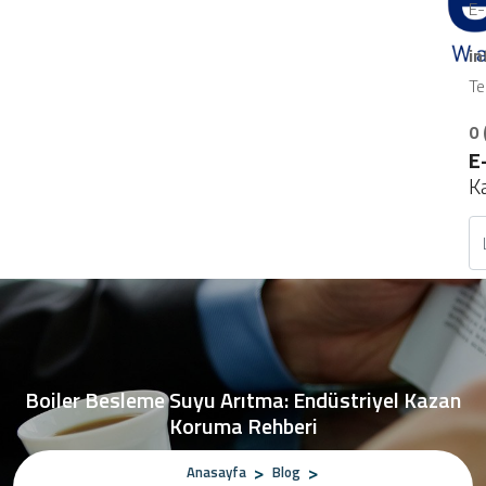
E-
i
Te
0 
E
K
Boiler Besleme Suyu Arıtma: Endüstriyel Kazan
Koruma Rehberi
Anasayfa
Blog