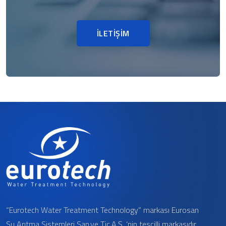
İLETİŞİM
“Eurotech Water Treatment Technology” markası Eurosan
Su Arıtma Sistemleri San.ve Tic.A.Ş. ‘nin tescilli markasıdır.