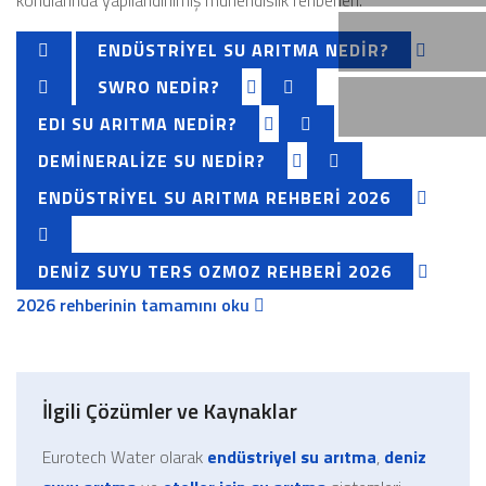
konularında yapılandırılmış mühendislik rehberleri.
ENDÜSTRIYEL SU ARITMA NEDIR?
SWRO NEDIR?
EDI SU ARITMA NEDIR?
DEMINERALIZE SU NEDIR?
ENDÜSTRIYEL SU ARITMA REHBERI 2026
DENIZ SUYU TERS OZMOZ REHBERI 2026
2026 rehberinin tamamını oku
İlgili Çözümler ve Kaynaklar
Eurotech Water olarak
endüstriyel su arıtma
,
deniz