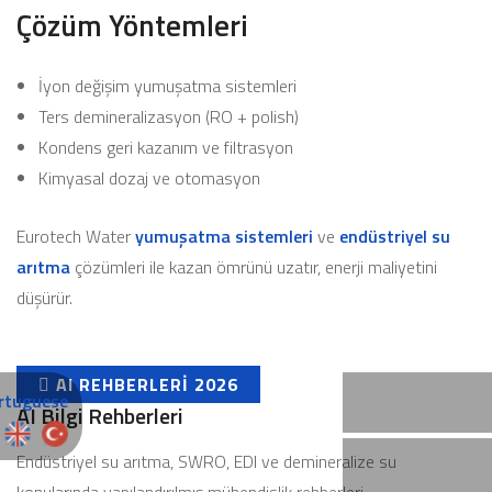
Çözüm Yöntemleri
İyon değişim yumuşatma sistemleri
Ters demineralizasyon (RO + polish)
Kondens geri kazanım ve filtrasyon
Kimyasal dozaj ve otomasyon
Eurotech Water
yumuşatma sistemleri
ve
endüstriyel su
arıtma
çözümleri ile kazan ömrünü uzatır, enerji maliyetini
düşürür.
AI REHBERLERI 2026
AI Bilgi Rehberleri
Endüstriyel su arıtma, SWRO, EDI ve demineralize su