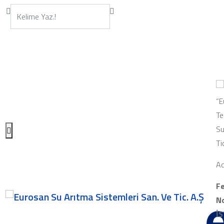
“E
Te
Su
Ti
Ad
Fe
No
İ