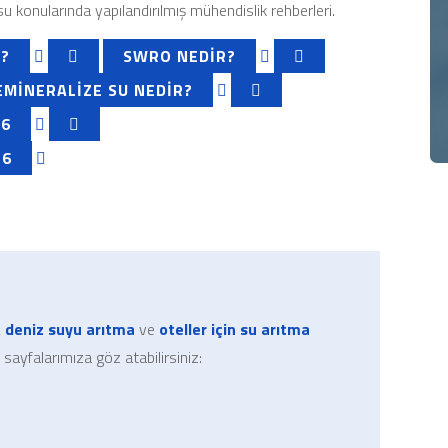
 konularında yapılandırılmış mühendislik rehberleri.
R?
SWRO NEDIR?
EMINERALIZE SU NEDIR?
26
26
,
deniz suyu arıtma
ve
oteller için su arıtma
 sayfalarımıza göz atabilirsiniz: