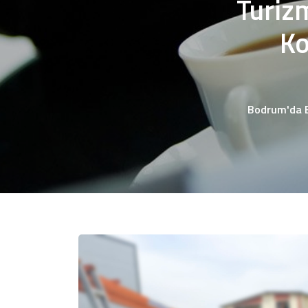
Turizm
Ko
Bodrum'da En