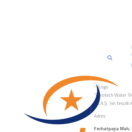
“Eurotech Water Tr
Tic.A.Ş. ‘nin tescilli
Adres
Ferhatpaşa Mah. 