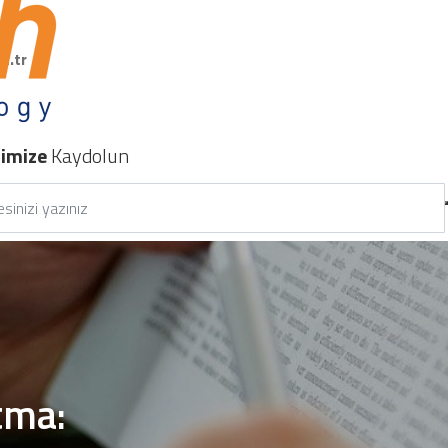
m.tr
nimize
Kaydolun
tma: