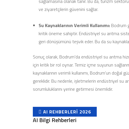
sağlamasına olanak tanır. Bu da, turizm sektörün
ve ziyaretçilerin güvenini sağlar.
Su Kaynaklarının Verimli Kullanımı:
Bodrum gib
kritik öneme sahiptir. Endüstriyel su arıtma sist
geri dönüşümünü teşvik eder. Bu da su kaynakların
Sonuç olarak, Bodrum'da endüstriyel su arıtma hizme
için kritik bir rol oynar. Temiz içme suyunun sağlanma
kaynaklarının verimli kullanımı, Bodrum'un doğal güze
gereklidir. Bu nedenle, işletmelerin endüstriyel su
sorumluluklarını yerine getirmesi önemlidir.
AI REHBERLERI 2026
AI Bilgi Rehberleri