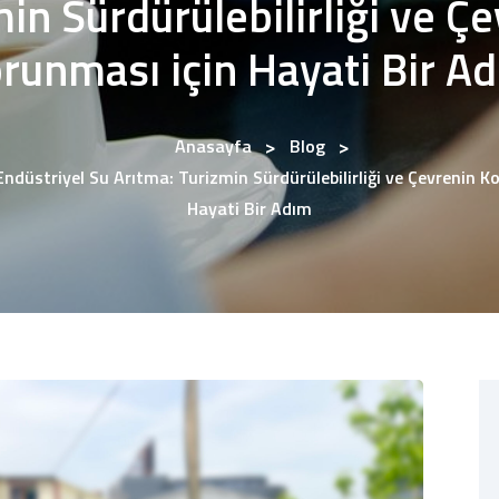
in Sürdürülebilirliği ve Ç
runması için Hayati Bir A
Anasayfa
Blog
düstriyel Su Arıtma: Turizmin Sürdürülebilirliği ve Çevrenin K
Hayati Bir Adım