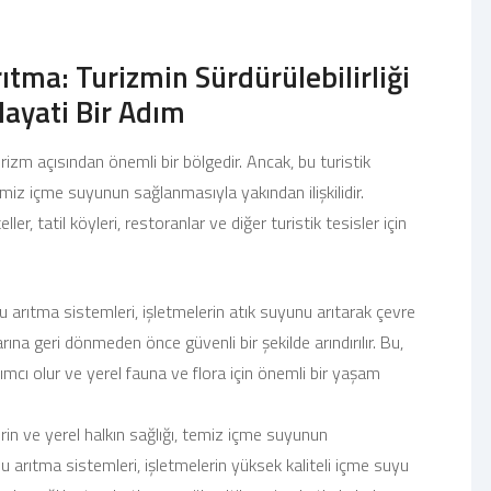
e
tma: Turizmin Sürdürülebilirliği
Hayati Bir Adım
urizm açısından önemli bir bölgedir. Ancak, bu turistik
emiz içme suyunun sağlanmasıyla yakından ilişkilidir.
teller, tatil köyleri, restoranlar ve diğer turistik tesisler için
arıtma sistemleri, işletmelerin atık suyunu arıtarak çevre
arına geri dönmeden önce güvenli bir şekilde arındırılır. Bu,
mcı olur ve yerel fauna ve flora için önemli bir yaşam
rin ve yerel halkın sağlığı, temiz içme suyunun
su arıtma sistemleri, işletmelerin yüksek kaliteli içme suyu