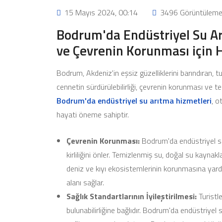
15 Mayıs 2024, 00:14
3496 Görüntülem
Bodrum'da Endüstriyel Su Arı
ve Çevrenin Korunması için 
Bodrum, Akdeniz'in eşsiz güzelliklerini barındıran, t
cennetin sürdürülebilirliği, çevrenin korunması ve t
Bodrum'da endüstriyel su arıtma hizmetleri
, o
hayati öneme sahiptir.
Çevrenin Korunması:
Bodrum'da endüstriyel su 
kirliliğini önler. Temizlenmiş su, doğal su kaynakl
deniz ve kıyı ekosistemlerinin korunmasına yardı
alanı sağlar.
Sağlık Standartlarının İyileştirilmesi:
Turistle
bulunabilirliğine bağlıdır. Bodrum'da endüstriyel 