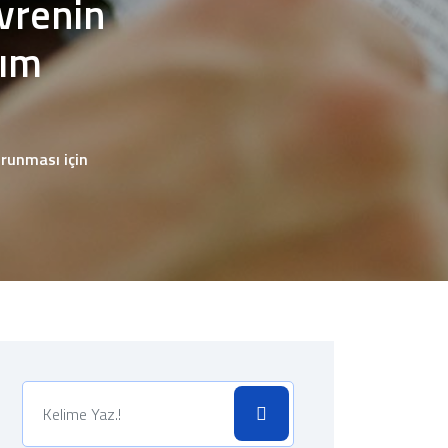
evrenin
dım
orunması için