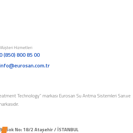
Müşteri Hizmetleri
0 (850) 800 85 00
info@eurosan.com.tr
eatment Technology” markası Eurosan Su Arıtma Sistemleri San.ve
 markasıdır.
91.Sok No: 18/2 Ataşehir / İSTANBUL