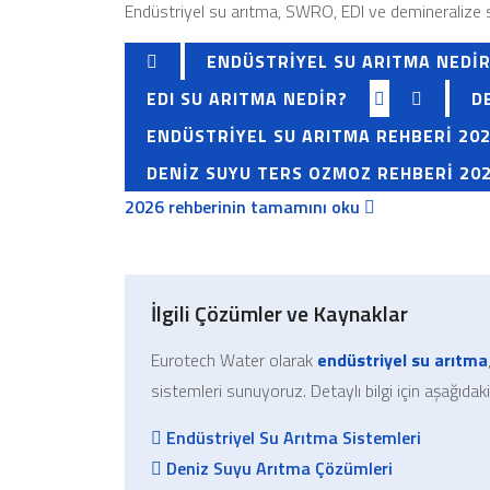
Endüstriyel su arıtma, SWRO, EDI ve demineralize su
ENDÜSTRIYEL SU ARITMA NEDI
EDI SU ARITMA NEDIR?
D
ENDÜSTRIYEL SU ARITMA REHBERI 20
DENIZ SUYU TERS OZMOZ REHBERI 20
2026 rehberinin tamamını oku
İlgili Çözümler ve Kaynaklar
Eurotech Water olarak
endüstriyel su arıtma
sistemleri sunuyoruz. Detaylı bilgi için aşağıdaki
Endüstriyel Su Arıtma Sistemleri
Deniz Suyu Arıtma Çözümleri